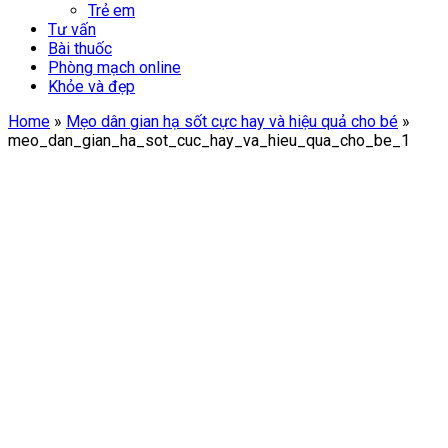
Trẻ em
Tư vấn
Bài thuốc
Phòng mạch online
Khỏe và đẹp
Home
»
Mẹo dân gian hạ sốt cực hay và hiệu quả cho bé
»
meo_dan_gian_ha_sot_cuc_hay_va_hieu_qua_cho_be_1