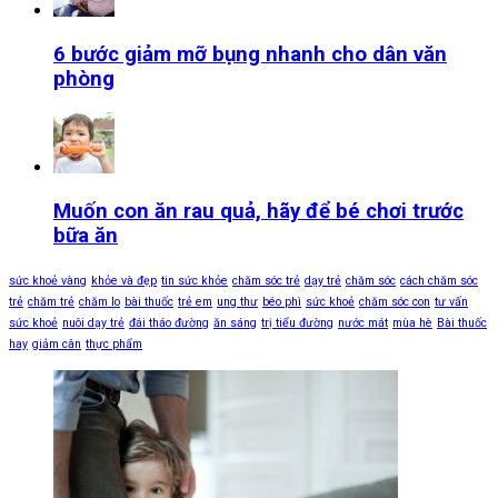
6 bước giảm mỡ bụng nhanh cho dân văn
phòng
Muốn con ăn rau quả, hãy để bé chơi trước
bữa ăn
sức khoẻ vàng
khỏe và đẹp
tin sức khỏe
chăm sóc trẻ
dạy trẻ
chăm sóc
cách chăm sóc
trẻ
chăm trẻ
chăm lo
bài thuốc
trẻ em
ung thư
béo phì
sức khoẻ
chăm sóc con
tư vấn
sức khoẻ
nuôi dạy trẻ
đái tháo đường
ăn sáng
trị tiểu đường
nước mát
mùa hè
Bài thuốc
hay
giảm cân
thực phẩm