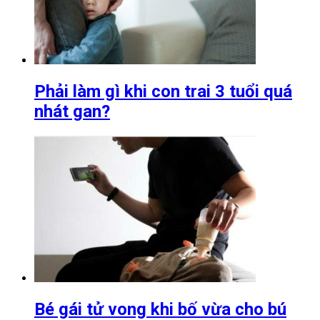
Phải làm gì khi con trai 3 tuổi quá
nhát gan?
Bé gái tử vong khi bố vừa cho bú