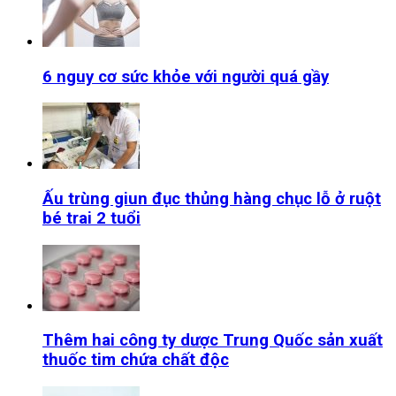
6 nguy cơ sức khỏe với người quá gầy
Ấu trùng giun đục thủng hàng chục lỗ ở ruột
bé trai 2 tuổi
Thêm hai công ty dược Trung Quốc sản xuất
thuốc tim chứa chất độc