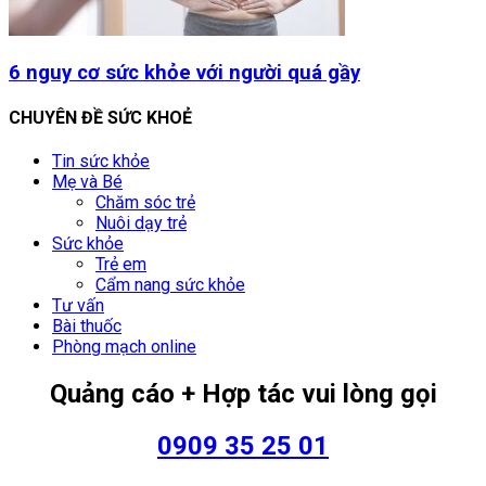
6 nguy cơ sức khỏe với người quá gầy
CHUYÊN ĐỀ SỨC KHOẺ
Tin sức khỏe
Mẹ và Bé
Chăm sóc trẻ
Nuôi dạy trẻ
Sức khỏe
Trẻ em
Cẩm nang sức khỏe
Tư vấn
Bài thuốc
Phòng mạch online
Quảng cáo + Hợp tác vui lòng gọi
0909 35 25 01