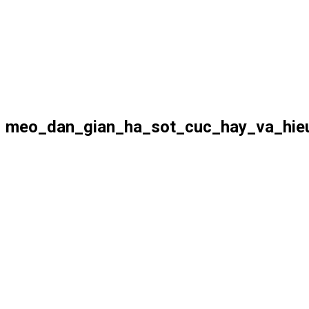
meo_dan_gian_ha_sot_cuc_hay_va_hie