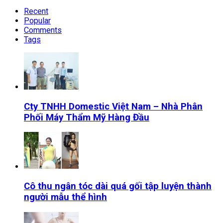
Recent
Popular
Comments
Tags
Cty TNHH Domestic Việt Nam – Nhà Phân
Phối Máy Thẩm Mỹ Hàng Đầu
Cô thu ngân tóc dài quá gối tập luyện thành
người mẫu thể hình