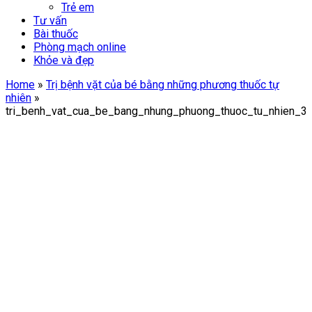
Trẻ em
Tư vấn
Bài thuốc
Phòng mạch online
Khỏe và đẹp
Home
»
Trị bệnh vặt của bé bằng những phương thuốc tự
nhiên
»
tri_benh_vat_cua_be_bang_nhung_phuong_thuoc_tu_nhien_3