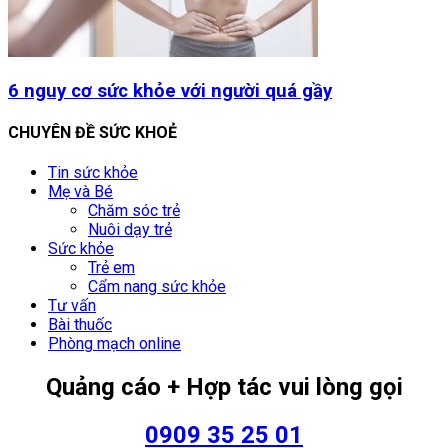
6 nguy cơ sức khỏe với người quá gầy
CHUYÊN ĐỀ SỨC KHOẺ
Tin sức khỏe
Mẹ và Bé
Chăm sóc trẻ
Nuôi dạy trẻ
Sức khỏe
Trẻ em
Cẩm nang sức khỏe
Tư vấn
Bài thuốc
Phòng mạch online
Quảng cáo + Hợp tác vui lòng gọi
0909 35 25 01