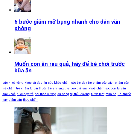
6 bước giảm mỡ bụng nhanh cho dân văn
phòng
Muốn con ăn rau quả, hãy để bé chơi trước
bữa ăn
sức khoẻ vàng
khỏe và đẹp
tin sức khỏe
chăm sóc trẻ
dạy trẻ
chăm sóc
cách chăm sóc
trẻ
chăm trẻ
chăm lo
bài thuốc
trẻ em
ung thư
béo phì
sức khoẻ
chăm sóc con
tư vấn
sức khoẻ
nuôi dạy trẻ
đái tháo đường
ăn sáng
trị tiểu đường
nước mát
mùa hè
Bài thuốc
hay
giảm cân
thực phẩm