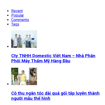
Recent
Popular
Comments
Tags
Cty TNHH Domestic Việt Nam – Nhà Phân
Phối Máy Thẩm Mỹ Hàng Đầu
Cô thu ngân tóc dài quá gối tập luyện thành
người mẫu thể hình