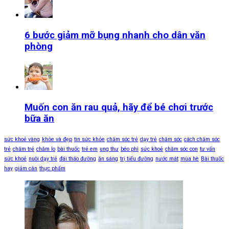
6 bước giảm mỡ bụng nhanh cho dân văn
phòng
Muốn con ăn rau quả, hãy để bé chơi trước
bữa ăn
sức khoẻ vàng
khỏe và đẹp
tin sức khỏe
chăm sóc trẻ
dạy trẻ
chăm sóc
cách chăm sóc
trẻ
chăm trẻ
chăm lo
bài thuốc
trẻ em
ung thư
béo phì
sức khoẻ
chăm sóc con
tư vấn
sức khoẻ
nuôi dạy trẻ
đái tháo đường
ăn sáng
trị tiểu đường
nước mát
mùa hè
Bài thuốc
hay
giảm cân
thực phẩm