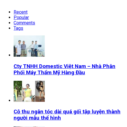
Recent
Popular
Comments
Tags
Cty TNHH Domestic Việt Nam – Nhà Phân
Phối Máy Thẩm Mỹ Hàng Đầu
Cô thu ngân tóc dài quá gối tập luyện thành
người mẫu thể hình