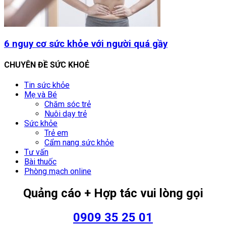
6 nguy cơ sức khỏe với người quá gầy
CHUYÊN ĐỀ SỨC KHOẺ
Tin sức khỏe
Mẹ và Bé
Chăm sóc trẻ
Nuôi dạy trẻ
Sức khỏe
Trẻ em
Cẩm nang sức khỏe
Tư vấn
Bài thuốc
Phòng mạch online
Quảng cáo + Hợp tác vui lòng gọi
0909 35 25 01