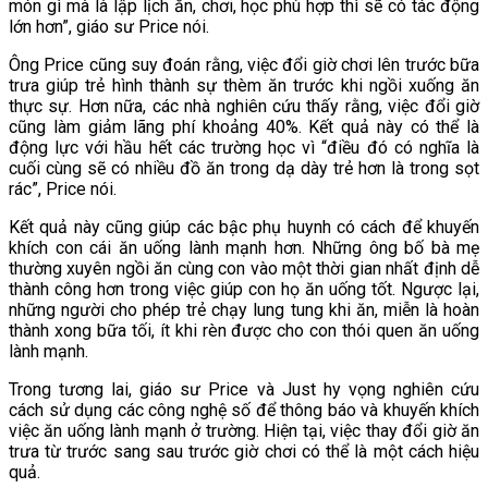
món gì mà là lập lịch ăn, chơi, học phù hợp thì sẽ có tác động
lớn hơn”, giáo sư Price nói.
Ông Price cũng suy đoán rằng, việc đổi giờ chơi lên trước bữa
trưa giúp trẻ hình thành sự thèm ăn trước khi ngồi xuống ăn
thực sự. Hơn nữa, các nhà nghiên cứu thấy rằng, việc đổi giờ
cũng làm giảm lãng phí khoảng 40%. Kết quả này có thể là
động lực với hầu hết các trường học vì “điều đó có nghĩa là
cuối cùng sẽ có nhiều đồ ăn trong dạ dày trẻ hơn là trong sọt
rác”, Price nói.
Kết quả này cũng giúp các bậc phụ huynh có cách để khuyến
khích con cái ăn uống lành mạnh hơn. Những ông bố bà mẹ
thường xuyên ngồi ăn cùng con vào một thời gian nhất định dễ
thành công hơn trong việc giúp con họ ăn uống tốt. Ngược lại,
những người cho phép trẻ chạy lung tung khi ăn, miễn là hoàn
thành xong bữa tối, ít khi rèn được cho con thói quen ăn uống
lành mạnh.
Trong tương lai, giáo sư Price và Just hy vọng nghiên cứu
cách sử dụng các công nghệ số để thông báo và khuyến khích
việc ăn uống lành mạnh ở trường. Hiện tại, việc thay đổi giờ ăn
trưa từ trước sang sau trước giờ chơi có thể là một cách hiệu
quả.