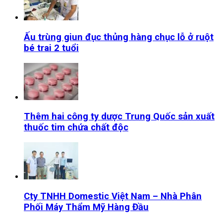
Ấu trùng giun đục thủng hàng chục lỗ ở ruột
bé trai 2 tuổi
Thêm hai công ty dược Trung Quốc sản xuất
thuốc tim chứa chất độc
Cty TNHH Domestic Việt Nam – Nhà Phân
Phối Máy Thẩm Mỹ Hàng Đầu