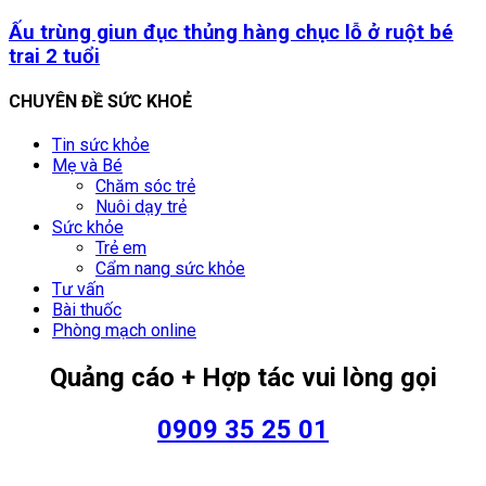
Ấu trùng giun đục thủng hàng chục lỗ ở ruột bé
trai 2 tuổi
CHUYÊN ĐỀ SỨC KHOẺ
Tin sức khỏe
Mẹ và Bé
Chăm sóc trẻ
Nuôi dạy trẻ
Sức khỏe
Trẻ em
Cẩm nang sức khỏe
Tư vấn
Bài thuốc
Phòng mạch online
Quảng cáo + Hợp tác vui lòng gọi
0909 35 25 01