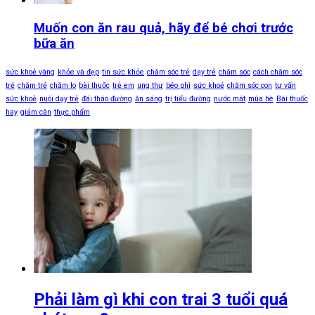
Muốn con ăn rau quả, hãy để bé chơi trước
bữa ăn
sức khoẻ vàng
khỏe và đẹp
tin sức khỏe
chăm sóc trẻ
dạy trẻ
chăm sóc
cách chăm sóc
trẻ
chăm trẻ
chăm lo
bài thuốc
trẻ em
ung thư
béo phì
sức khoẻ
chăm sóc con
tư vấn
sức khoẻ
nuôi dạy trẻ
đái tháo đường
ăn sáng
trị tiểu đường
nước mát
mùa hè
Bài thuốc
hay
giảm cân
thực phẩm
Phải làm gì khi con trai 3 tuổi quá