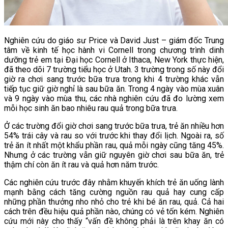
Nghiên cứu do giáo sư Price và David Just – giám đốc Trung
tâm về kinh tế học hành vi Cornell trong chương trình dinh
dưỡng trẻ em tại Đại học Cornell ở Ithaca, New York thực hiện,
đã theo dõi 7 trường tiểu học ở Utah. 3 trường trong số này đổi
giờ ra chơi sang trước bữa trưa trong khi 4 trường khác vẫn
tiếp tục giữ giờ nghỉ là sau bữa ăn. Trong 4 ngày vào mùa xuân
và 9 ngày vào mùa thu, các nhà nghiên cứu đã đo lường xem
mỗi học sinh ăn bao nhiêu rau quả trong bữa trưa.
Ở các trường đổi giờ chơi sang trước bữa trưa, trẻ ăn nhiều hơn
54% trái cây và rau so với trước khi thay đổi lịch. Ngoài ra, số
trẻ ăn ít nhất một khẩu phần rau, quả mỗi ngày cũng tăng 45%.
Nhưng ở các trường vẫn giữ nguyên giờ chơi sau bữa ăn, trẻ
thậm chí còn ăn ít rau và quả hơn năm trước.
Các nghiên cứu trước đây nhằm khuyến khích trẻ ăn uống lành
mạnh bằng cách tăng cường nguồn rau quả hay cung cấp
những phần thưởng nho nhỏ cho trẻ khi bé ăn rau, quả. Cả hai
cách trên đều hiệu quả phần nào, chúng có vẻ tốn kém. Nghiên
cứu mới này cho thấy “vấn đề không phải là trên khay ăn có