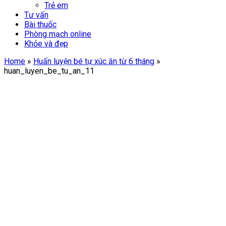
Trẻ em
Tư vấn
Bài thuốc
Phòng mạch online
Khỏe và đẹp
Home
»
Huấn luyện bé tự xúc ăn từ 6 tháng
»
huan_luyen_be_tu_an_11