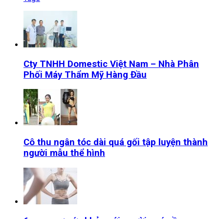
Cty TNHH Domestic Việt Nam – Nhà Phân
Phối Máy Thẩm Mỹ Hàng Đầu
Cô thu ngân tóc dài quá gối tập luyện thành
người mẫu thể hình