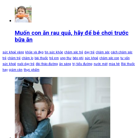
Muốn con ăn rau quả, hãy để bé chơi trước
bữa ăn
sức khoẻ vàng
khỏe và đẹp
tin sức khỏe
chăm sóc trẻ
dạy trẻ
chăm sóc
cách chăm sóc
trẻ
chăm trẻ
chăm lo
bài thuốc
trẻ em
ung thư
béo phì
sức khoẻ
chăm sóc con
tư vấn
sức khoẻ
nuôi dạy trẻ
đái tháo đường
ăn sáng
trị tiểu đường
nước mát
mùa hè
Bài thuốc
hay
giảm cân
thực phẩm