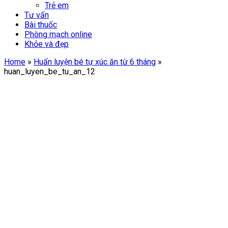
Trẻ em
Tư vấn
Bài thuốc
Phòng mạch online
Khỏe và đẹp
Home
»
Huấn luyện bé tự xúc ăn từ 6 tháng
»
huan_luyen_be_tu_an_12