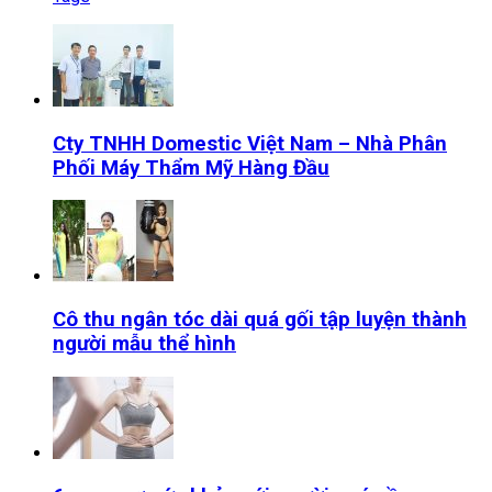
Cty TNHH Domestic Việt Nam – Nhà Phân
Phối Máy Thẩm Mỹ Hàng Đầu
Cô thu ngân tóc dài quá gối tập luyện thành
người mẫu thể hình