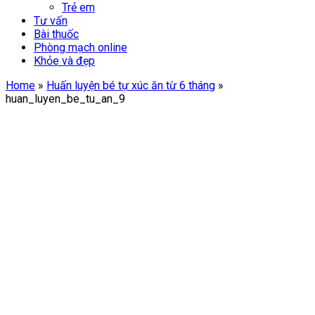
Trẻ em
Tư vấn
Bài thuốc
Phòng mạch online
Khỏe và đẹp
Home
»
Huấn luyện bé tự xúc ăn từ 6 tháng
»
huan_luyen_be_tu_an_9