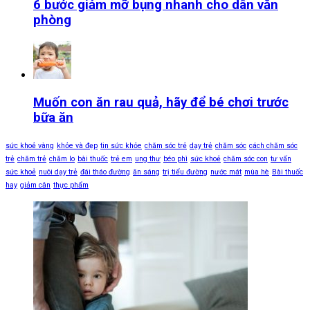
6 bước giảm mỡ bụng nhanh cho dân văn
phòng
Muốn con ăn rau quả, hãy để bé chơi trước
bữa ăn
sức khoẻ vàng
khỏe và đẹp
tin sức khỏe
chăm sóc trẻ
dạy trẻ
chăm sóc
cách chăm sóc
trẻ
chăm trẻ
chăm lo
bài thuốc
trẻ em
ung thư
béo phì
sức khoẻ
chăm sóc con
tư vấn
sức khoẻ
nuôi dạy trẻ
đái tháo đường
ăn sáng
trị tiểu đường
nước mát
mùa hè
Bài thuốc
hay
giảm cân
thực phẩm