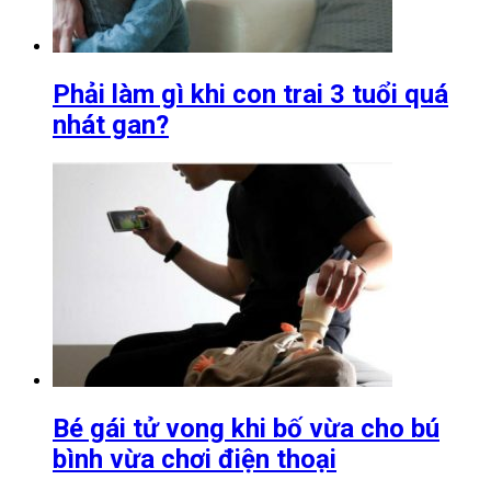
Phải làm gì khi con trai 3 tuổi quá
nhát gan?
Bé gái tử vong khi bố vừa cho bú
bình vừa chơi điện thoại