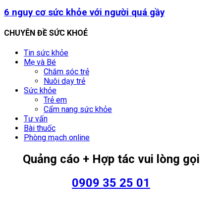
6 nguy cơ sức khỏe với người quá gầy
CHUYÊN ĐỀ SỨC KHOẺ
Tin sức khỏe
Mẹ và Bé
Chăm sóc trẻ
Nuôi dạy trẻ
Sức khỏe
Trẻ em
Cẩm nang sức khỏe
Tư vấn
Bài thuốc
Phòng mạch online
Quảng cáo + Hợp tác vui lòng gọi
0909 35 25 01