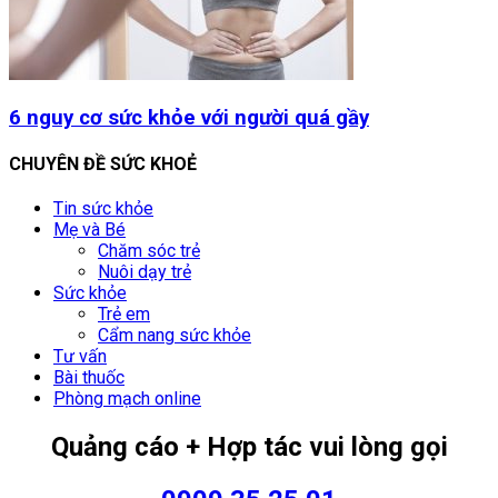
6 nguy cơ sức khỏe với người quá gầy
CHUYÊN ĐỀ SỨC KHOẺ
Tin sức khỏe
Mẹ và Bé
Chăm sóc trẻ
Nuôi dạy trẻ
Sức khỏe
Trẻ em
Cẩm nang sức khỏe
Tư vấn
Bài thuốc
Phòng mạch online
Quảng cáo + Hợp tác vui lòng gọi