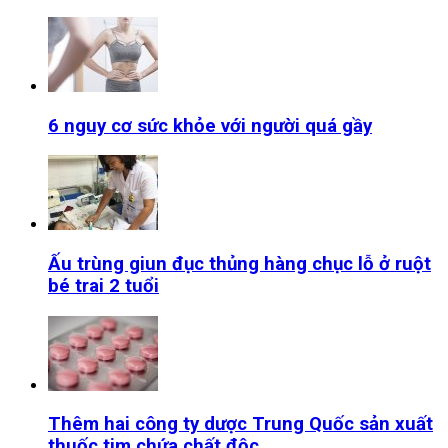
6 nguy cơ sức khỏe với người quá gầy
Ấu trùng giun đục thủng hàng chục lỗ ở ruột
bé trai 2 tuổi
Thêm hai công ty dược Trung Quốc sản xuất
thuốc tim chứa chất độc