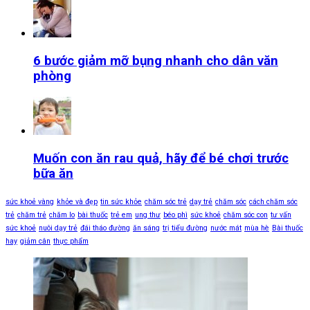
6 bước giảm mỡ bụng nhanh cho dân văn
phòng
Muốn con ăn rau quả, hãy để bé chơi trước
bữa ăn
sức khoẻ vàng
khỏe và đẹp
tin sức khỏe
chăm sóc trẻ
dạy trẻ
chăm sóc
cách chăm sóc
trẻ
chăm trẻ
chăm lo
bài thuốc
trẻ em
ung thư
béo phì
sức khoẻ
chăm sóc con
tư vấn
sức khoẻ
nuôi dạy trẻ
đái tháo đường
ăn sáng
trị tiểu đường
nước mát
mùa hè
Bài thuốc
hay
giảm cân
thực phẩm