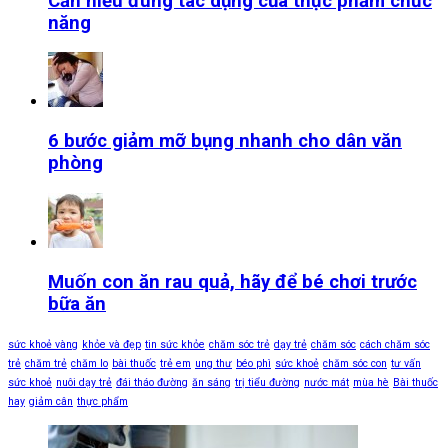
Cần hiểu đúng tác dụng của thực phẩm chức
năng
6 bước giảm mỡ bụng nhanh cho dân văn
phòng
Muốn con ăn rau quả, hãy để bé chơi trước
bữa ăn
sức khoẻ vàng
khỏe và đẹp
tin sức khỏe
chăm sóc trẻ
dạy trẻ
chăm sóc
cách chăm sóc
trẻ
chăm trẻ
chăm lo
bài thuốc
trẻ em
ung thư
béo phì
sức khoẻ
chăm sóc con
tư vấn
sức khoẻ
nuôi dạy trẻ
đái tháo đường
ăn sáng
trị tiểu đường
nước mát
mùa hè
Bài thuốc
hay
giảm cân
thực phẩm