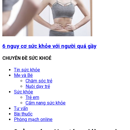
6 nguy cơ sức khỏe với người quá gầy
CHUYÊN ĐỀ SỨC KHOẺ
Tin sức khỏe
Mẹ và Bé
Chăm sóc trẻ
Nuôi dạy trẻ
Sức khỏe
Trẻ em
Cẩm nang sức khỏe
Tư vấn
Bài thuốc
Phòng mạch online