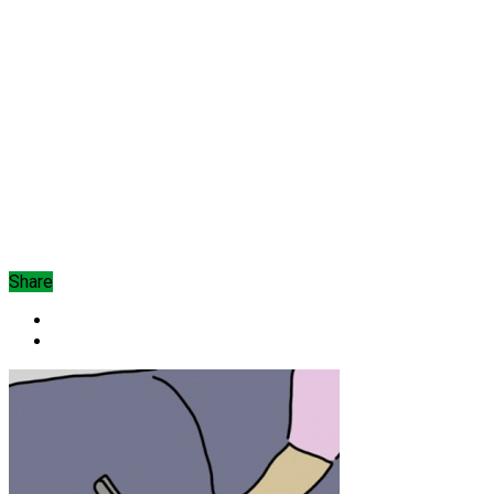
Share