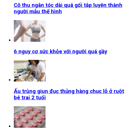
Cô thu ngân tóc dài quá gối tập luyện thành
người mẫu thể hình
6 nguy cơ sức khỏe với người quá gầy
Ấu trùng giun đục thủng hàng chục lỗ ở ruột
bé trai 2 tuổi