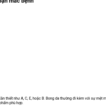
 bạn mắc bệnh
ần thiết như A, C, E, hoặc B. Bong da thường đi kèm với sự mệt mỏ
 phẩm phù hợp.