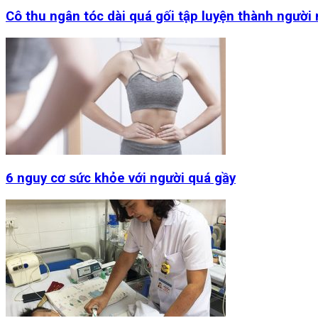
Cô thu ngân tóc dài quá gối tập luyện thành người
6 nguy cơ sức khỏe với người quá gầy