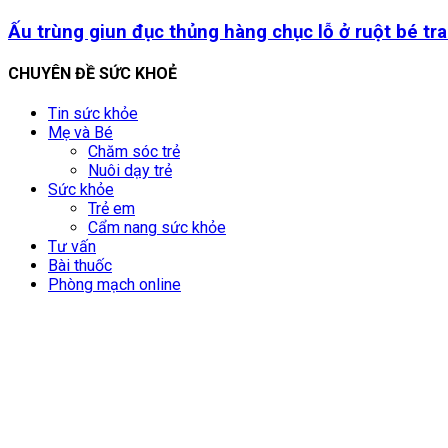
Ấu trùng giun đục thủng hàng chục lỗ ở ruột bé trai
CHUYÊN ĐỀ SỨC KHOẺ
Tin sức khỏe
Mẹ và Bé
Chăm sóc trẻ
Nuôi dạy trẻ
Sức khỏe
Trẻ em
Cẩm nang sức khỏe
Tư vấn
Bài thuốc
Phòng mạch online