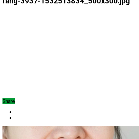
rang-3937-1532513834_500x300.jpg
Share