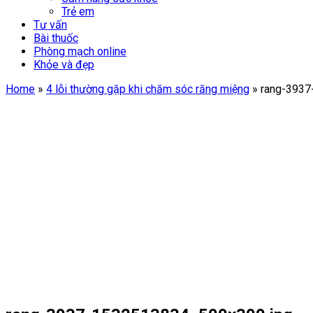
Trẻ em
Tư vấn
Bài thuốc
Phòng mạch online
Khỏe và đẹp
Home
»
4 lỗi thường gặp khi chăm sóc răng miệng
»
rang-3937