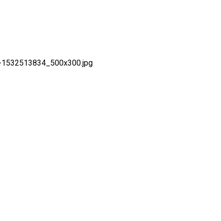
-1532513834_500x300.jpg