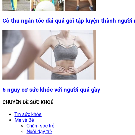
Cô thu ngân tóc dài quá gối tập luyện thành người
6 nguy cơ sức khỏe với người quá gầy
CHUYÊN ĐỀ SỨC KHOẺ
Tin sức khỏe
Mẹ và Bé
Chăm sóc trẻ
Nuôi dạy trẻ