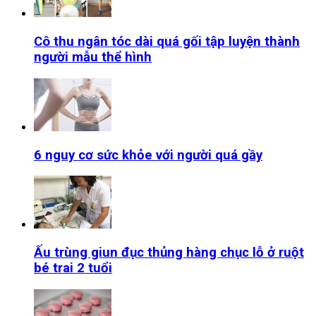
Cô thu ngân tóc dài quá gối tập luyện thành
người mẫu thể hình
6 nguy cơ sức khỏe với người quá gầy
Ấu trùng giun đục thủng hàng chục lỗ ở ruột
bé trai 2 tuổi