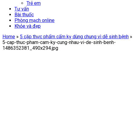
Trẻ em
Tư vấn
Bài thuốc
Phòng mạch online
Khỏe và đẹp
Home
»
5 cặp thực phẩm cấm kỵ dùng chung vì dễ sinh bệnh
»
5-cap-thuc-pham-cam-ky-cung-nhau-vi-de-sinh-benh-
1486352381_490x294.jpg