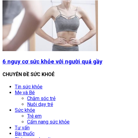
6 nguy cơ sức khỏe với người quá gầy
CHUYÊN ĐỀ SỨC KHOẺ
Tin sức khỏe
Mẹ và Bé
Chăm sóc trẻ
Nuôi dạy trẻ
Sức khỏe
Trẻ em
Cẩm nang sức khỏe
Tư vấn
Bài thuốc