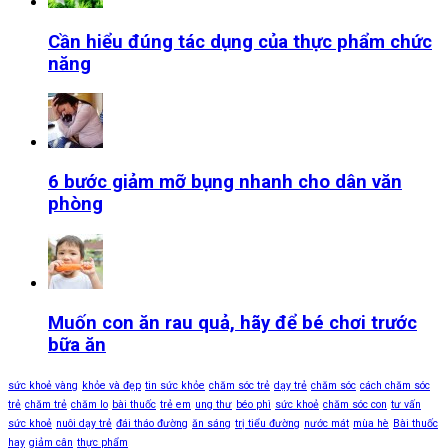
Cần hiểu đúng tác dụng của thực phẩm chức
năng
6 bước giảm mỡ bụng nhanh cho dân văn
phòng
Muốn con ăn rau quả, hãy để bé chơi trước
bữa ăn
sức khoẻ vàng
khỏe và đẹp
tin sức khỏe
chăm sóc trẻ
dạy trẻ
chăm sóc
cách chăm sóc
trẻ
chăm trẻ
chăm lo
bài thuốc
trẻ em
ung thư
béo phì
sức khoẻ
chăm sóc con
tư vấn
sức khoẻ
nuôi dạy trẻ
đái tháo đường
ăn sáng
trị tiểu đường
nước mát
mùa hè
Bài thuốc
hay
giảm cân
thực phẩm