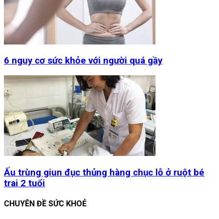
6 nguy cơ sức khỏe với người quá gầy
Ấu trùng giun đục thủng hàng chục lỗ ở ruột bé
trai 2 tuổi
CHUYÊN ĐỀ SỨC KHOẺ