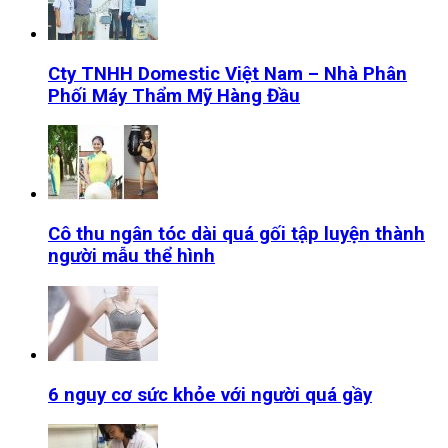
Cty TNHH Domestic Việt Nam – Nhà Phân
Phối Máy Thẩm Mỹ Hàng Đầu
Cô thu ngân tóc dài quá gối tập luyện thành
người mẫu thể hình
6 nguy cơ sức khỏe với người quá gầy