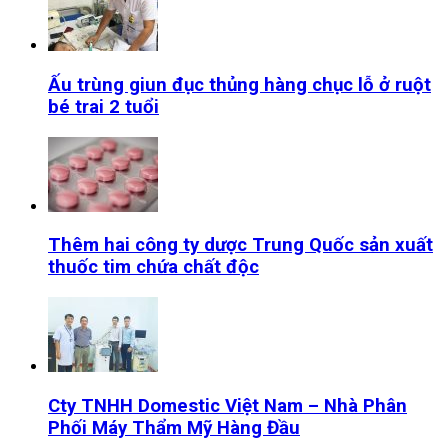
Ấu trùng giun đục thủng hàng chục lỗ ở ruột
bé trai 2 tuổi
Thêm hai công ty dược Trung Quốc sản xuất
thuốc tim chứa chất độc
Cty TNHH Domestic Việt Nam – Nhà Phân
Phối Máy Thẩm Mỹ Hàng Đầu