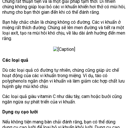
Chúng rất thuận tiện và là một giải pháp tạm thời. Dĩ nhiên
chúng không giúp loại bỏ các vi khuẩn khiến hơi thở có mùi hôi,
nhưng cho bạn thời gian đến khi có thể đánh răng.
Bạn hãy chắc chắn là chúng không có đường. Các vi khuẩn ở
miệng rất thích đường. Chúng sẽ lên men đường và tiết ra một
loại axít, tạo ra mùi hôi khó chịu, về lâu dài ảnh hưởng đến men
răng.
Các loại quả
Dù các loại quả có đường tự nhiên, chúng cũng giúp ức chế
hoạt động của các vi khuẩn trong miệng. Ví dụ, táo có
polyphenols ngăn chặn vi khuẩn và làm giảm các hợp chất lưu
huỳnh gây mùi khó chịu.
Các loại quả giàu vitamin C như dâu tây, cam hoặc bưởi cũng
ngăn ngừa sự phát triển của vi khuẩn.
Dụng cụ cạo lưỡi
Nếu không tiện mang bàn chải đánh răng, bạn có thể dùng
dụng cụ cạo lưỡi để loại bỏ vi khuẩn khỏi lưỡi. Dụng cụ cạo