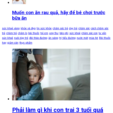
Muốn con ăn rau quả, hãy để bé chơi trước
bữa ăn
sức khoẻ vàng
khỏe và đẹp
tin sức khỏe
chăm sóc trẻ
dạy trẻ
chăm sóc
cách chăm sóc
trẻ
chăm trẻ
chăm lo
bài thuốc
trẻ em
ung thư
béo phì
sức khoẻ
chăm sóc con
tư vấn
sức khoẻ
nuôi dạy trẻ
đái tháo đường
ăn sáng
trị tiểu đường
nước mát
mùa hè
Bài thuốc
hay
giảm cân
thực phẩm
Phải làm gì khi con trai 3 tuổi quá