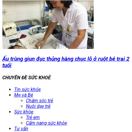
Ấu trùng giun đục thủng hàng chục lỗ ở ruột bé trai 2
tuổi
CHUYÊN ĐỀ SỨC KHOẺ
Tin sức khỏe
Mẹ và Bé
Chăm sóc trẻ
Nuôi dạy trẻ
Sức khỏe
Trẻ em
Cẩm nang sức khỏe
Tư vấn