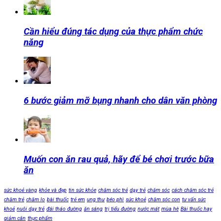
Cần hiểu đúng tác dụng của thực phẩm chức
năng
6 bước giảm mỡ bụng nhanh cho dân văn phòng
Muốn con ăn rau quả, hãy để bé chơi trước bữa
ăn
sức khoẻ vàng
khỏe và đẹp
tin sức khỏe
chăm sóc trẻ
dạy trẻ
chăm sóc
cách chăm sóc trẻ
chăm trẻ
chăm lo
bài thuốc
trẻ em
ung thư
béo phì
sức khoẻ
chăm sóc con
tư vấn sức
khoẻ
nuôi dạy trẻ
đái tháo đường
ăn sáng
trị tiểu đường
nước mát
mùa hè
Bài thuốc hay
giảm cân
thực phẩm