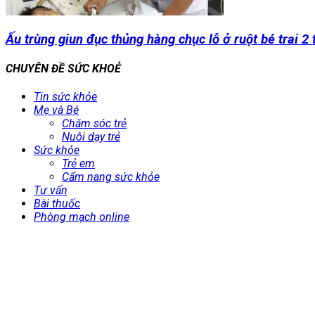
Ấu trùng giun đục thủng hàng chục lỗ ở ruột bé trai 2 
CHUYÊN ĐỀ SỨC KHOẺ
Tin sức khỏe
Mẹ và Bé
Chăm sóc trẻ
Nuôi dạy trẻ
Sức khỏe
Trẻ em
Cẩm nang sức khỏe
Tư vấn
Bài thuốc
Phòng mạch online