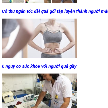
Cô thu ngân tóc dài quá gối tập luyện thành người mẫ
6 nguy cơ sức khỏe với người quá gầy