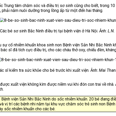
ốc Trung tâm chăm sóc và điều trị sơ sinh cũng cho biết, trong 
g,
phải nằm nuôi dưỡng trong lồng ấp từ một đến hai tháng.
Các bé sơ sinh Bắc Ninh điều trị tại bệnh viện ở Hà Nội. Ảnh:
L.N.
 sự cố nhiễm khuẩn khoa sinh non Bệnh viện Sản Nhi Bắc Ninh khi
bác sĩ đã tích cực điều trị, cho các cháu thở oxy, chiếu đèn, khán
ác sĩ kiểm tra sức khỏe cho bé trước khi xuất viện. Ảnh:
Mai Than
 được xuất viện không kìm được niềm vui khi đón con trai về nhà
ch.
tại Bệnh viện Sản Nhi Bắc Ninh do sốc nhiễm khuẩn.
20 bé đang điề
 và vị trí các bệnh nhi nằm tại khu vực chăm sóc trẻ sinh non Bệnh
ây sốc nhiễm khuẩn cho các bé.