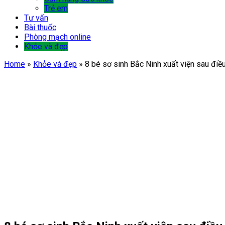
Trẻ em
Tư vấn
Bài thuốc
Phòng mạch online
Khỏe và đẹp
Home
»
Khỏe và đẹp
»
8 bé sơ sinh Bắc Ninh xuất viện sau điề