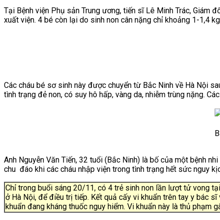
Tại Bệnh viện Phụ sản Trung ương, tiến sĩ Lê Minh Trác, Giám đ
xuất viện. 4 bé còn lại do sinh non cân nặng chỉ khoảng 1-1,4 k
Các cháu bé sơ sinh này được chuyển từ Bắc Ninh về Hà Nội sau
tình trạng đẻ non, có suy hô hấp, vàng da, nhiễm trùng nặng. Các 
B
Anh Nguyễn Văn Tiến, 32 tuổi (Bắc Ninh) là bố của một bệnh nhi
chu
đáo khi các cháu nhập viện trong tình trạng hết sức nguy kị
Chỉ trong buổi sáng 20/11, có 4 trẻ sinh non lần lượt tử vong 
ở Hà Nội, để điều trị tiếp.
Kết quả cấy vi khuẩn trên tay y bác sĩ
khuẩn đang kháng thuốc nguy hiểm. Vi khuẩn này là thủ phạm g