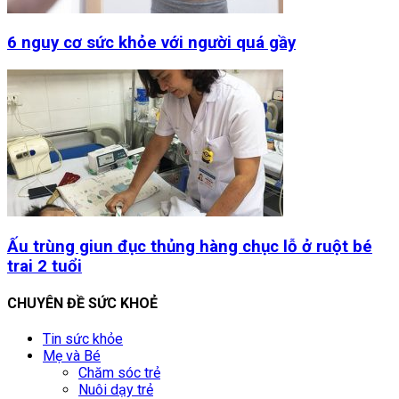
6 nguy cơ sức khỏe với người quá gầy
Ấu trùng giun đục thủng hàng chục lỗ ở ruột bé
trai 2 tuổi
CHUYÊN ĐỀ SỨC KHOẺ
Tin sức khỏe
Mẹ và Bé
Chăm sóc trẻ
Nuôi dạy trẻ