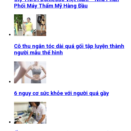
Phối Máy Thẩm Mỹ Hàng Đầu
Cô thu ngân tóc dài quá gối tập luyện thành
người mẫu thể hình
6 nguy cơ sức khỏe với người quá gầy