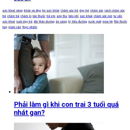
sức khoẻ vàng
khỏe và đẹp
tin sức khỏe
chăm sóc trẻ
dạy trẻ
chăm sóc
cách chăm sóc
trẻ
chăm trẻ
chăm lo
bài thuốc
trẻ em
ung thư
béo phì
sức khoẻ
chăm sóc con
tư vấn
sức khoẻ
nuôi dạy trẻ
đái tháo đường
ăn sáng
trị tiểu đường
nước mát
mùa hè
Bài thuốc
hay
giảm cân
thực phẩm
Phải làm gì khi con trai 3 tuổi quá
nhát gan?