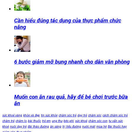
Cần hiểu đúng tác dụng của thực phẩm chức
năng
6 bước giảm mỡ bụng nhanh cho dân văn phòng
Muốn con ăn rau quả, hãy để bé chơi trước bữa
ăn
sức khoẻ vàng
khỏe và đẹp
tin sức khỏe
chăm sóc trẻ
dạy trẻ
chăm sóc
cách chăm sóc trẻ
chăm trẻ
chăm lo
bài thuốc
trẻ em
ung thư
béo phì
sức khoẻ
chăm sóc con
tư vấn sức
khoẻ
nuôi dạy trẻ
đái tháo đường
ăn sáng
trị tiểu đường
nước mát
mùa hè
Bài thuốc hay