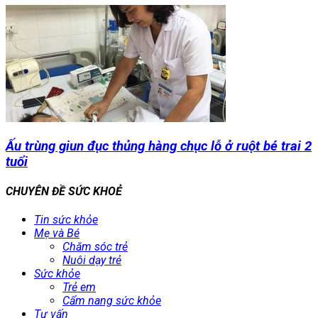
Ấu trùng giun đục thủng hàng chục lỗ ở ruột bé trai 2
tuổi
CHUYÊN ĐỀ SỨC KHOẺ
Tin sức khỏe
Mẹ và Bé
Chăm sóc trẻ
Nuôi dạy trẻ
Sức khỏe
Trẻ em
Cẩm nang sức khỏe
Tư vấn