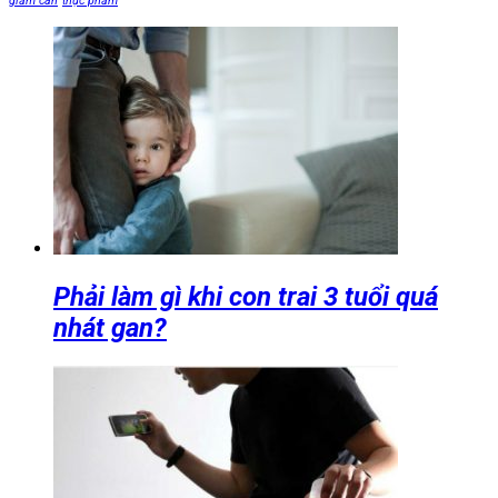
giảm cân
thực phẩm
Phải làm gì khi con trai 3 tuổi quá
nhát gan?