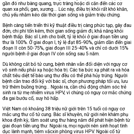
gần đó như bàng quang, trực tràng hoặc di căn đến các cơ
quan xa phổi, gan, xương…. Lúc này, điều trị khỏi rất khó khăn,
chủ yếu nhằm kéo dài thời gian sống và giảm triệu chứng.
Bệnh càng tiến triển thì kỹ thuật điều trị càng phức tạp, gây đau
đớn, chi phí tốn kém, thời gian sống giảm đi, khả năng khỏi
bệnh thấp. Bác sĩ Linh cho biết, tỷ lệ khỏi ở giai đoạn tiền ung
thư là 100%. Ở giai đoạn I, tỷ lệ đạt 85-90%, giảm dần đến giai
đoạn II còn 50-75%, giai đoạn III 25-40% và chỉ có dưới 15%
người bệnh ở giai đoạn IV còn sống sau 5 năm.
Dù khô
ng cắt bỏ tử cung, bệnh nhân vẫn đối diện với nguy cơ
vô sinh nếu phải xạ hoặc hóa trị. Các tia bức xạ phát ra và hóa
chất tiêu diệt tế bào ung thư đều có thể phá hủy trứng. Người
bệnh cần trao đổi kỹ với bác sĩ, chọn phương pháp tối ưu, lưu
trữ thêm buồng trứng… Ngoài ra, cần chủ động chăm sóc trẻ
sinh ra từ mẹ nhiễm virus HPV, vì chúng có nguy cơ mắc chứng
đa gai bướu cổ, suy hô hấp.
Việt Nam có khoảng 38 triệu nữ giới trên 15 tuổi có nguy cơ
mắc ung thư cổ tử cung. Bác sĩ khuyên, nữ giới nên khám phụ
khoa định kỳ, tầm soát ung thư hàng năm để phát hiện bệnh từ
giai đoạn tiền ung thư. Ngoài ra, mọi người nên sinh hoạt tình
dục lành mạnh, tiêm vắcxin phòng virus HPV. Ngoài cổ tử