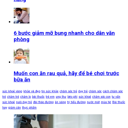
6 bước giảm mỡ bụng nhanh cho dân văn
phòng
Muốn con ăn rau quả, hãy để bé chơi trước
bữa ăn
sức khoẻ vàng
khỏe và đẹp
tin sức khỏe
chăm sóc trẻ
dạy trẻ
chăm sóc
cách chăm sóc
trẻ
chăm trẻ
chăm lo
bài thuốc
trẻ em
ung thư
béo phì
sức khoẻ
chăm sóc con
tư vấn
sức khoẻ
nuôi dạy trẻ
đái tháo đường
ăn sáng
trị tiểu đường
nước mát
mùa hè
Bài thuốc
hay
giảm cân
thực phẩm