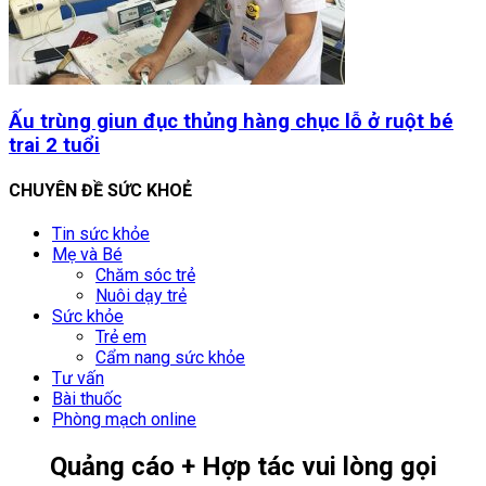
Ấu trùng giun đục thủng hàng chục lỗ ở ruột bé
trai 2 tuổi
CHUYÊN ĐỀ SỨC KHOẺ
Tin sức khỏe
Mẹ và Bé
Chăm sóc trẻ
Nuôi dạy trẻ
Sức khỏe
Trẻ em
Cẩm nang sức khỏe
Tư vấn
Bài thuốc
Phòng mạch online
Quảng cáo + Hợp tác vui lòng gọi