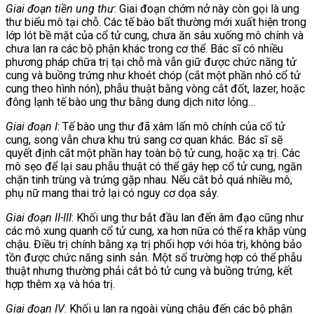
Giai đoạn tiền ung thư
: Giai đoạn chớm nở này còn gọi là ung
thư biểu mô tại chỗ. Các tế bào bất thường mới xuất hiện trong
lớp lót bề mặt của cổ tử cung, chưa ăn sâu xuống mô chính và
chưa lan ra các bộ phận khác trong cơ thể. Bác sĩ có nhiều
phương pháp chữa trị tại chỗ mà vẫn giữ được chức năng tử
cung và buồng trứng như khoét chóp (cắt một phần nhỏ cổ tử
cung theo hình nón), phẫu thuật bằng vòng cắt đốt, lazer, hoặc
đông lạnh tế bào ung thư bằng dung dịch nitơ lỏng…
Giai đoạn I
: Tế bào ung thư đã xâm lấn mô chính của cổ tử
cung, song vẫn chưa khu trú sang cơ quan khác. Bác sĩ sẽ
quyết định cắt một phần hay toàn bộ tử cung, hoặc xạ trị. Các
mô sẹo để lại sau phẫu thuật có thể gây hẹp cổ tử cung, ngăn
chặn tinh trùng và trứng gặp nhau. Nếu cắt bỏ quá nhiều mô,
phụ nữ mang thai trở lại có nguy cơ dọa sảy.
Giai đoạn II-III
: Khối ung thư bắt đầu lan đến âm đạo cũng như
các mô xung quanh cổ tử cung, xa hơn nữa có thể ra khắp vùng
chậu. Điều trị chính bằng xạ trị phối hợp với hóa trị, không bảo
tồn được chức năng sinh sản. Một số trường hợp có thể phẫu
thuật nhưng thường phải cắt bỏ tử cung và buồng trứng, kết
hợp thêm xạ và hóa trị.
Giai đoạn IV
: Khối u lan ra ngoài vùng chậu đến các bộ phận