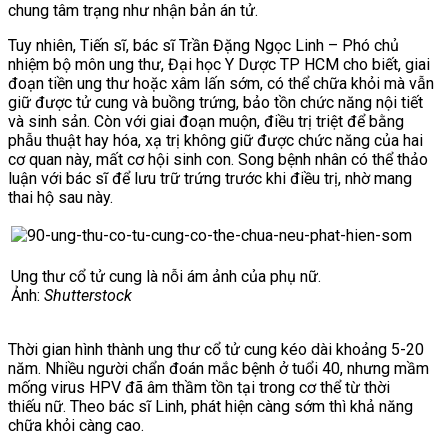
chung tâm trạng như nhận bản án tử.
Tuy nhiên, Tiến sĩ, bác sĩ Trần Đặng Ngọc Linh – Phó chủ
nhiệm bộ môn ung thư, Đại học Y Dược TP HCM c
ho biết, giai
đoạn tiền ung thư hoặc xâm lấn sớm, có thể chữa khỏi mà vẫn
giữ được tử cung và buồng trứng, bảo tồn chức năng nội tiết
và sinh sản. Còn với giai đoạn muộn, điều trị triệt để bằng
phẫu thuật hay hóa, xạ trị không giữ được chức năng của hai
cơ quan này, mất cơ hội sinh con. Song bệnh nhân có thể thảo
luận với bác sĩ để lưu trữ trứng trước khi điều trị, nhờ mang
thai hộ sau này.
Ung thư cổ tử cung là nỗi ám ảnh của phụ nữ.
Ảnh:
Shutterstock
Thời gian hình thành ung thư cổ tử cung kéo dài khoảng 5-20
năm. Nhiều người chẩn đoán mắc bệnh ở tuổi 40, nhưng mầm
mống virus HPV đã âm thầm tồn tại trong cơ thể từ thời
thiếu
nữ. Theo bác sĩ Linh, phát hiện càng sớm thì khả năng
chữa khỏi càng cao.