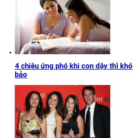
4 chiêu ứng phó khi con dậy thì khó
bảo