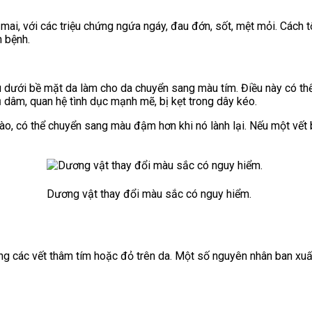
 mai, với các triệu chứng
ngứa ngáy,
đau đớn,
sốt,
mệt mỏi.
Cách t
n bệnh.
u dưới bề mặt da làm cho da chuyển sang màu tím. Điều này có thể
ủ dâm,
quan hệ tình dục mạnh mẽ,
bị kẹt trong dây kéo.
 có thể chuyển sang màu đậm hơn khi nó lành lại. Nếu một vết b
Dương vật thay đổi màu sắc có nguy hiểm.
ng các vết thâm tím hoặc đỏ trên da.
Một số nguyên nhân ban xuấ