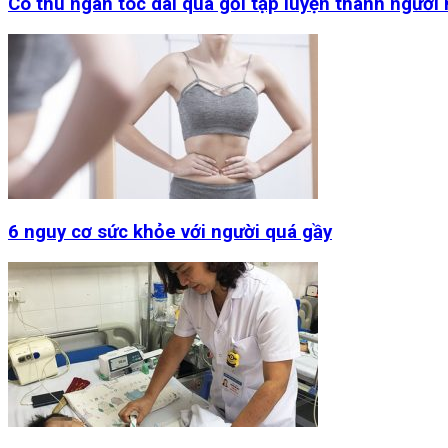
Cô thu ngân tóc dài quá gối tập luyện thành người
6 nguy cơ sức khỏe với người quá gầy