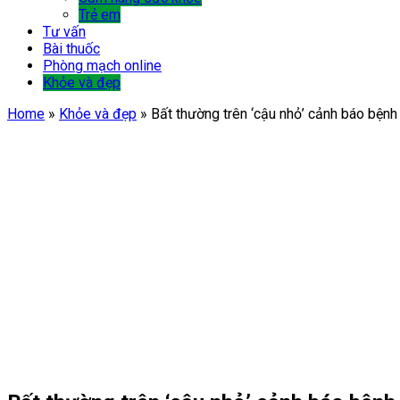
Trẻ em
Tư vấn
Bài thuốc
Phòng mạch online
Khỏe và đẹp
Home
»
Khỏe và đẹp
»
Bất thường trên ‘cậu nhỏ’ cảnh báo bệnh