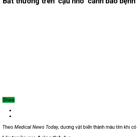
Bất thường trên ‘cậu nhỏ’ cảnh báo bệnh
Share
Theo
Medical News Today
, dương vật biến thành màu tím khi c