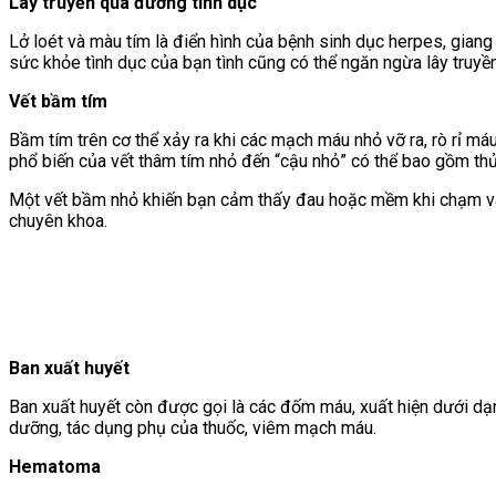
Lây truyền qua đường tình dục
Lở loét và màu tím là điển hình của bệnh sinh dục herpes, giang
sức khỏe tình dục của bạn tình cũng có thể ngăn ngừa lây truyề
Vết bầm tím
Bầm tím trên cơ thể xảy ra khi các mạch máu nhỏ vỡ ra, rò rỉ má
phổ biến của vết thâm tím nhỏ đến “cậu nhỏ” có thể bao gồm
th
Một vết bầm nhỏ khiến bạn cảm thấy đau hoặc mềm khi chạm vào,
chuyên khoa.
Ban xuất huyết
Ban xuất huyết còn được gọi là các đốm máu, xuất hiện dưới dạ
dưỡng,
tác dụng phụ của thuốc,
viêm mạch máu.
Hematoma