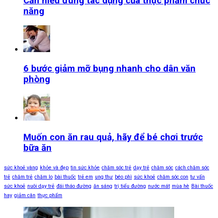
Cần hiểu đúng tác dụng của thực phẩm chức
năng
6 bước giảm mỡ bụng nhanh cho dân văn
phòng
Muốn con ăn rau quả, hãy để bé chơi trước
bữa ăn
sức khoẻ vàng
khỏe và đẹp
tin sức khỏe
chăm sóc trẻ
dạy trẻ
chăm sóc
cách chăm sóc
trẻ
chăm trẻ
chăm lo
bài thuốc
trẻ em
ung thư
béo phì
sức khoẻ
chăm sóc con
tư vấn
sức khoẻ
nuôi dạy trẻ
đái tháo đường
ăn sáng
trị tiểu đường
nước mát
mùa hè
Bài thuốc
hay
giảm cân
thực phẩm