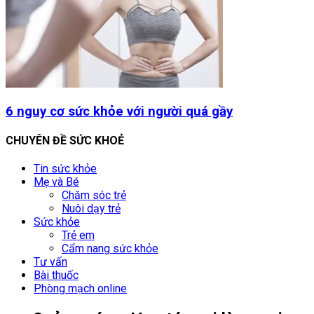
6 nguy cơ sức khỏe với người quá gầy
CHUYÊN ĐỀ SỨC KHOẺ
Tin sức khỏe
Mẹ và Bé
Chăm sóc trẻ
Nuôi dạy trẻ
Sức khỏe
Trẻ em
Cẩm nang sức khỏe
Tư vấn
Bài thuốc
Phòng mạch online