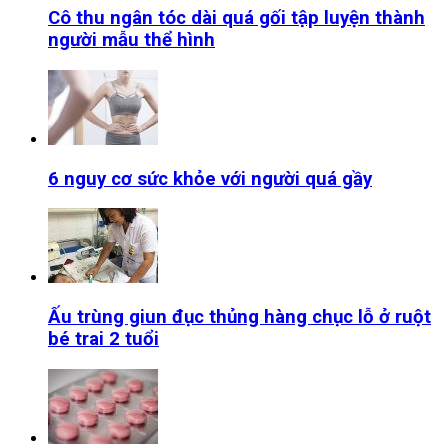
Cô thu ngân tóc dài quá gối tập luyện thành
người mẫu thể hình
6 nguy cơ sức khỏe với người quá gầy
Ấu trùng giun đục thủng hàng chục lỗ ở ruột
bé trai 2 tuổi