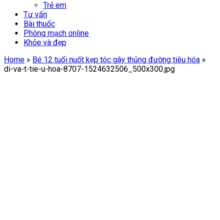
Trẻ em
Tư vấn
Bài thuốc
Phòng mạch online
Khỏe và đẹp
Home
»
Bé 12 tuổi nuốt kẹp tóc gây thủng đường tiêu hóa
»
di-va-t-tie-u-hoa-8707-1524632506_500x300.jpg