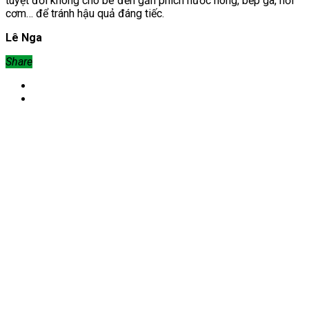
tuyệt đối không cho bé đến gần phích nước nóng, bếp ga, nồi
cơm… để tránh hậu quả đáng tiếc.
Lê Nga
Share