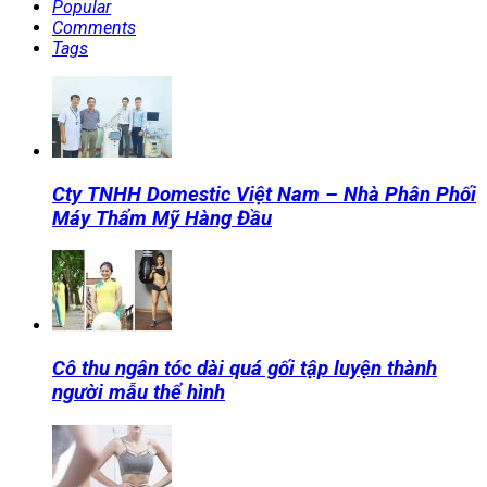
Popular
Comments
Tags
Cty TNHH Domestic Việt Nam – Nhà Phân Phối
Máy Thẩm Mỹ Hàng Đầu
Cô thu ngân tóc dài quá gối tập luyện thành
người mẫu thể hình