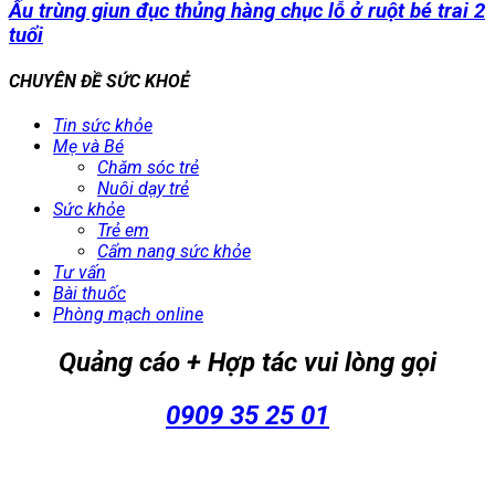
Ấu trùng giun đục thủng hàng chục lỗ ở ruột bé trai 2
tuổi
CHUYÊN ĐỀ SỨC KHOẺ
Tin sức khỏe
Mẹ và Bé
Chăm sóc trẻ
Nuôi dạy trẻ
Sức khỏe
Trẻ em
Cẩm nang sức khỏe
Tư vấn
Bài thuốc
Phòng mạch online
Quảng cáo + Hợp tác vui lòng gọi
0909 35 25 01