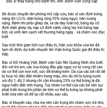
Bác sĩ thay băng cho bệnh nhi. Ảnh:
Bệnh viện cung cấp.
Bé được chuyển lên phòng mổ cấp cứu, bác sĩ xác định bỏng
nặng độ I,II,III, diện bỏng rộng 55% vùng ngực, tiên lượng
nặng. Bệnh nhi phải
ghép da, vá da dày toàn bộ, băng ép cố
định diện ghép da, nẹp cố định cánh, cẳng tay trái bằng nẹp
bột, vệ sinh làm sạch vết thương hằng ngày… và chăm sóc đặc
biệt.
Sau một thời gian tích cực điều trị, hiện sức khỏe của bé đã
tạm ổn định, dự kiến chuyển lên Viện bỏng Quốc gia để điều trị
tiếp.
Bác sĩ Đỗ Hoàng Việt,
Bệnh viện Sản Nhi Quảng Ninh cho biết,
đối với trẻ em, các loại bỏng đều gây nguy cơ tử vong rất cao
do cơ thể còn non nớt, sức đề kháng kém. Da của các bé rất dễ
bị hoại tử dẫn đến nhiễm trùng máu, cho dù chỉ bị bỏng nước
sôi độ 1, độ 2
nhưng chỉ cần khoảng 25% cơ thể bỏng là đã
nguy hiểm đến tính mạng. Tuy nhiên
cơ thể của các bé liên tục
phát triển trong khi phần da trên cơ thể bị bỏng lại không phát
triển nữa nên sẽ để lại rất nhiều sẹo xấu.
Bác sĩ khuyến cáo, cha mẹ nên cẩn trọng khi chăm sóc trẻ nhỏ,