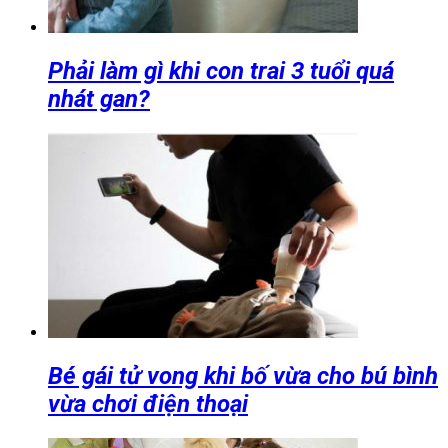
Phải làm gì khi con trai 3 tuổi quá
nhát gan?
Bé gái tử vong khi bố vừa cho bú bình
vừa chơi điện thoại