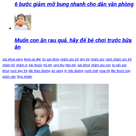
6 bước giảm mỡ bụng nhanh cho dân văn phòng
Muốn con ăn rau quả, hãy để bé chơi trước bữa
ăn
sức khoẻ vàng
khỏe và đẹp
tin sức khỏe
chăm sóc trẻ
dạy trẻ
chăm sóc
cách chăm sóc trẻ
chăm trẻ
chăm lo
bài thuốc
trẻ em
ung thư
béo phì
sức khoẻ
chăm sóc con
tư vấn sức
khoẻ
nuôi dạy trẻ
đái tháo đường
ăn sáng
trị tiểu đường
nước mát
mùa hè
Bài thuốc hay
giảm cân
thực phẩm