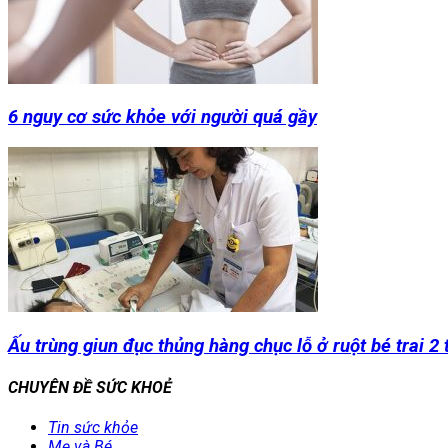
6 nguy cơ sức khỏe với người quá gầy
Ấu trùng giun đục thủng hàng chục lỗ ở ruột bé trai 2 
CHUYÊN ĐỀ SỨC KHOẺ
Tin sức khỏe
Mẹ và Bé