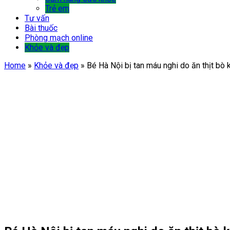
Trẻ em
Tư vấn
Bài thuốc
Phòng mạch online
Khỏe và đẹp
Home
»
Khỏe và đẹp
»
Bé Hà Nội bị tan máu nghi do ăn thịt b