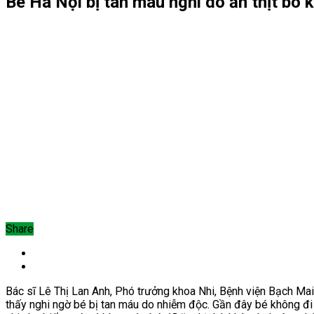
Bé Hà Nội bị tan máu nghi do ăn thịt b
Share
Bác sĩ Lê Thị Lan Anh, Phó trưởng khoa Nhi, Bệnh viện Bạch Mai
thấy nghi ngờ bé bị tan máu do nhiễm độc.
Gần đây bé không đi 