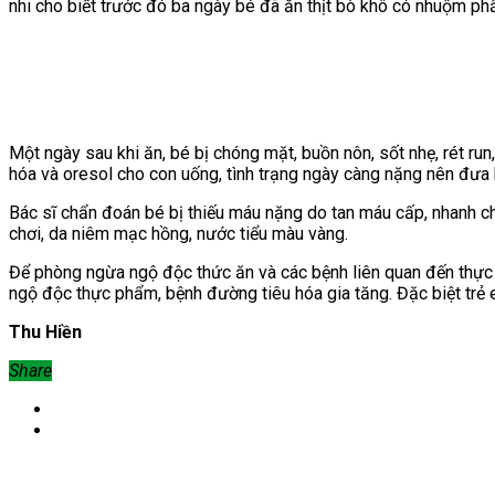
nhi cho biết
trước đó ba ngày bé đã ăn thịt bò khô có nhuộm p
Một ngày sau khi ăn, bé bị chóng mặt, buồn nôn, sốt nhẹ, rét run
hóa và oresol cho con uống, tình trạng ngày càng nặng nên đưa 
Bác sĩ chẩn đoán bé bị thiếu máu nặng do tan máu cấp, nhanh chón
chơi, da niêm mạc hồng, nước tiểu màu vàng.
Để phòng ngừa ngộ độc thức ăn và các bệnh liên quan đến thực 
ngộ độc thực phẩm, bệnh đường tiêu hóa gia tăng. Đặc biệt trẻ
Thu Hiền
Share