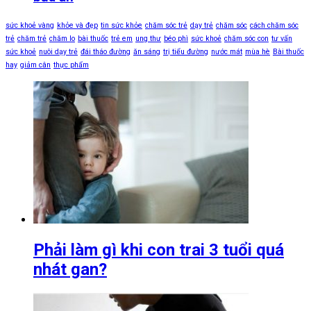
sức khoẻ vàng
khỏe và đẹp
tin sức khỏe
chăm sóc trẻ
dạy trẻ
chăm sóc
cách chăm sóc
trẻ
chăm trẻ
chăm lo
bài thuốc
trẻ em
ung thư
béo phì
sức khoẻ
chăm sóc con
tư vấn
sức khoẻ
nuôi dạy trẻ
đái tháo đường
ăn sáng
trị tiểu đường
nước mát
mùa hè
Bài thuốc
hay
giảm cân
thực phẩm
Phải làm gì khi con trai 3 tuổi quá
nhát gan?