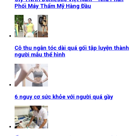
Phối Máy Thẩm Mỹ Hàng Đầu
Cô thu ngân tóc dài quá gối tập luyện thành
người mẫu thể hình
6 nguy cơ sức khỏe với người quá gầy