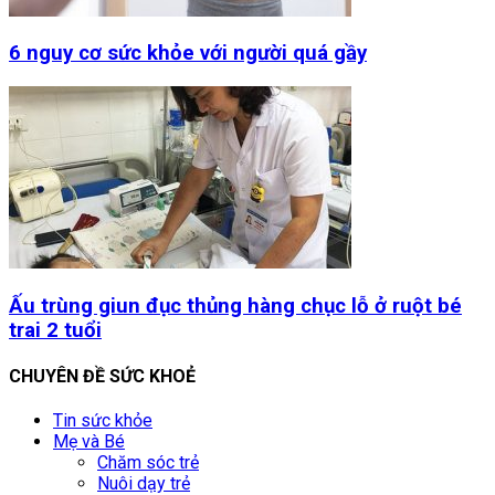
6 nguy cơ sức khỏe với người quá gầy
Ấu trùng giun đục thủng hàng chục lỗ ở ruột bé
trai 2 tuổi
CHUYÊN ĐỀ SỨC KHOẺ
Tin sức khỏe
Mẹ và Bé
Chăm sóc trẻ
Nuôi dạy trẻ