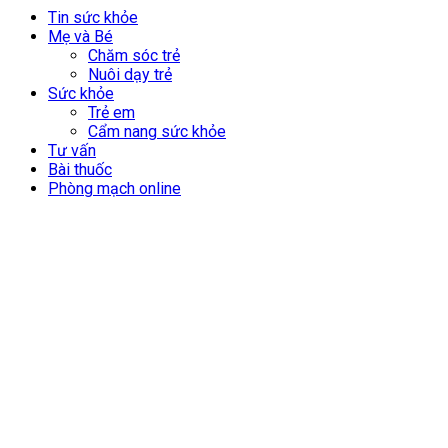
Tin sức khỏe
Mẹ và Bé
Chăm sóc trẻ
Nuôi dạy trẻ
Sức khỏe
Trẻ em
Cẩm nang sức khỏe
Tư vấn
Bài thuốc
Phòng mạch online