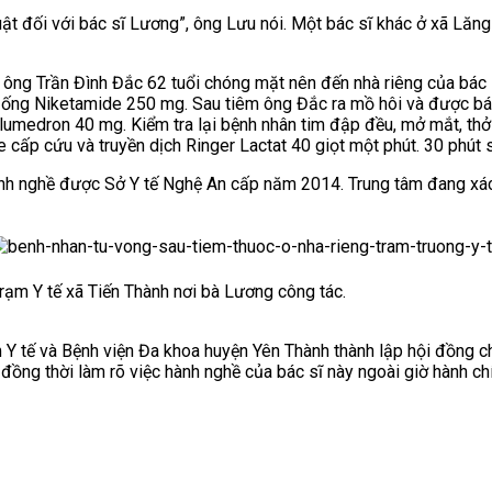
ật đối với bác sĩ Lương”, ông Lưu nói. M
ột bác sĩ khác ở xã Lăn
ông Trần Đình Đắc 62 tuổi chóng mặt nên đến nhà riêng của bác s
 ống Niketamide 250 mg. Sau tiêm ông Đắc ra mồ hôi và được bác
olumedron 40 mg. K
iểm tra lại bệnh nhân tim đập đều, mở mắt, t
cấp cứu và truyền dịch Ringer Lactat 40 giọt một phút. 30 phút s
hành nghề được Sở Y tế Nghệ An cấp năm 2014. Trung tâm đang x
rạm Y tế xã Tiến Thành nơi bà Lương công tác.
 Y tế và Bệnh viện Đa khoa huyện Yên Thành thành lập hội đồng 
đồng thời làm rõ việc hành nghề của bác sĩ này ngoài giờ hành chí