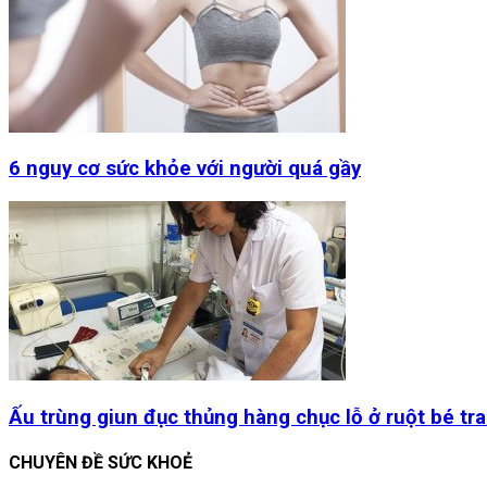
6 nguy cơ sức khỏe với người quá gầy
Ấu trùng giun đục thủng hàng chục lỗ ở ruột bé trai
CHUYÊN ĐỀ SỨC KHOẺ