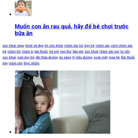
Muốn con ăn rau quả, hãy để bé chơi trước
bữa ăn
sức khoẻ vàng
khỏe và đẹp
tin sức khỏe
chăm sóc trẻ
dạy trẻ
chăm sóc
cách chăm sóc
trẻ
chăm trẻ
chăm lo
bài thuốc
trẻ em
ung thư
béo phì
sức khoẻ
chăm sóc con
tư vấn
sức khoẻ
nuôi dạy trẻ
đái tháo đường
ăn sáng
trị tiểu đường
nước mát
mùa hè
Bài thuốc
hay
giảm cân
thực phẩm