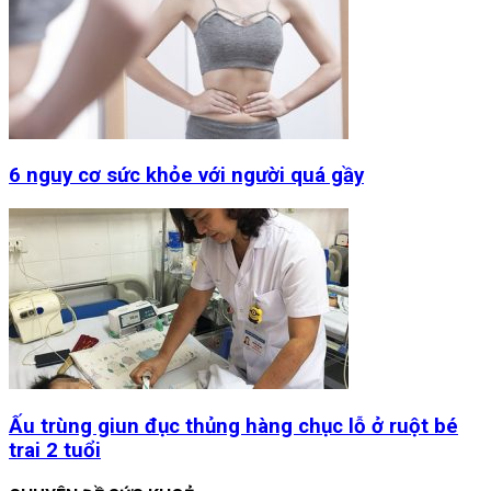
6 nguy cơ sức khỏe với người quá gầy
Ấu trùng giun đục thủng hàng chục lỗ ở ruột bé
trai 2 tuổi