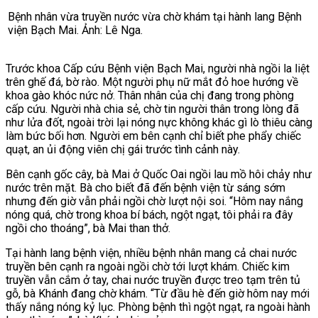
Bệnh nhân vừa truyền nước vừa chờ khám tại hành lang Bệnh
viện Bạch Mai. Ảnh: Lê Nga.
Trước khoa Cấp cứu Bệnh viện Bạch Mai, người nhà ngồi la liệt
trên ghế đá, bờ rào. Một người phụ nữ mắt đỏ hoe hướng về
khoa gào khóc nức nở. Thân nhân của chị đang trong phòng
cấp cứu. Người nhà chia sẻ, chờ tin người thân trong lòng đã
như lửa đốt, ngoài trời lại nóng nực không khác gì lò thiêu càng
làm bức bối hơn. Người em bên cạnh chỉ biết phe phẩy chiếc
quạt, an ủi động viên chị gái trước tình cảnh này.
Bên cạnh gốc cây, bà Mai ở Quốc Oai ngồi lau mồ hôi chảy như
nước trên mặt. Bà cho biết đã đến bệnh viện từ sáng sớm
nhưng đến giờ vẫn phải ngồi chờ lượt nội soi. “Hôm nay nắng
nóng quá, chờ trong khoa bí bách, ngột ngạt, tôi phải ra đây
ngồi cho thoáng”, bà Mai than thở.
Tại hành lang bệnh viện, nhiều bệnh nhân mang cả chai nước
truyền bên cạnh ra ngoài ngồi chờ tới lượt khám. Chiếc kim
truyền vẫn cắm ở tay, chai nước truyền được treo tạm trên tủ
gỗ, bà Khánh đang chờ khám. “Từ đầu hè đến giờ hôm nay mới
thấy nắng nóng kỷ lục. Phòng bệnh thì ngột ngạt, ra ngoài hành