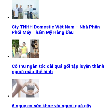
Cty TNHH Domestic Việt Nam – Nhà Phân
Phối Máy Thẩm Mỹ Hàng Đầu
Cô thu ngân tóc dài quá gối tập luyện thành
người mẫu thể hình
6 nguy cơ sức khỏe với người quá gầy