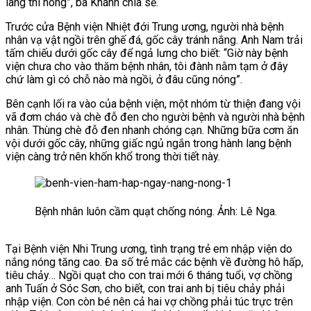
lang thì nóng”, bà Khánh chia sẻ.
Trước cửa Bệnh viện Nhiệt đới Trung ương, người nhà bệnh
nhân vạ vật ngồi trên ghế đá, gốc cây tránh nắng. Anh Nam trải
tấm chiếu dưới gốc cây để ngả lưng cho biết: “Giờ này bệnh
viện chưa cho vào thăm bệnh nhân, tôi đành nằm tạm ở đây
chứ làm gì có chỗ nào mà ngồi, ở đâu cũng nóng”.
Bên cạnh lối ra vào của bệnh viện, một nhóm từ thiện đang vội
vã đơm cháo và chè đỗ đen cho người bệnh và người nhà bệnh
nhân. Thùng chè đỗ đen nhanh chóng cạn. Những bữa cơm ăn
vội dưới gốc cây, những giấc ngủ ngắn trong hành lang bệnh
viện càng trở nên khốn k
hổ trong thời tiết này.
Bệnh nhân luôn cầm quạt chống nóng. Ảnh: Lê Nga.
Tại Bệnh viện Nhi Trung ương, tình trạng trẻ em nhập viện do
nắng nóng tăng cao. Đa số trẻ mắc các bệnh về đường hô hấp,
tiêu chảy… Ngồi quạt cho con trai mới 6 tháng tuổi, vợ chồng
anh Tuấn ở Sóc Sơn, cho
biết, con trai anh bị tiêu chảy phải
nhập viện. Con còn bé nên cả hai vợ chồng phải túc trực trên