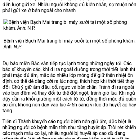
đến lượt gửi xe. Nhiều người không đủ kiên nhẫn, sợ muộn nên
phải gửi xe ở bên ngoài cho nhanh.
Bệnh viện Bạch Mai trang bị máy sưởi tại một số phòng khám.
Ảnh:
N.P.
Dự báo miền Bắc vẫn tiếp tục lạnh trong những ngày tới. Các
bác sĩ khuyến cáo, khi đi ra ngoài đường trong thời tiết lạnh thì
phải mặc đủ ấm, mặc áo nhiều lớp mỏng để giữ thân nhiệt ổn
định, có thể dễ dàng cởi ra lúc nóng, thích hợp khi thời tiết thay
đổi. Chú ý giữ ấm đầu, cổ, ngực và bàn chân. Tránh đi ra ngoài
vào ban đêm và thay đổi tư thế đột ngột, tránh gió lùa. Khi ngủ
dậy cần ra khỏi giường một cách từ từ, đồng thời mặc đủ quần
áo ấm; không nên dậy vào lúc 4-5h sáng vì lúc đó huyết áp hay
tăng.
Tiến sĩ Thành khuyến cáo người bệnh nên giữ ấm, đặc biệt là
những người có bệnh mãn tính như tăng huyết áp. Trời rét khiến
các mạch máu co lại, nhiều người bị huyết áp cao dù đang