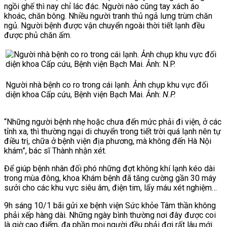
ngồi ghế thì nay chỉ lác đác. Người nào cũng tay xách áo
khoác, chăn bông. Nhiều người tranh thủ ngả lưng trùm chăn
ngủ. Người bệnh được vận chuyển ngoài thời tiết lạnh đều
được phủ chăn ấm.
Người nhà bệnh co ro trong cái lạnh. Ảnh chụp khu vực đối
diện khoa Cấp cứu, Bệnh viện Bạch Mai. Ảnh:
N.P.
“Những người bệnh nhẹ hoặc chưa đến mức phải đi viện, ở các
tỉnh xa, thì thường ngại di chuyển trong tiết trời quá lạnh nên tự
điều trị, chữa ở bệnh viện địa phương, mà không đến Hà Nội
khám”, bác sĩ Thành nhận xét.
Để giúp bệnh nhân đối phó những đợt không khí lạnh kéo dài
trong mùa đông, khoa Khám bệnh đã tăng cường gần 30 máy
sưởi cho các khu vực siêu âm, điện tim, lấy máu xét nghiệm…
9h sáng 10/1 bãi gửi xe bệnh viện Sức khỏe Tâm thần không
phải xếp hàng dài. Những ngày bình thường nơi đây được coi
là giờ cao điểm, đa phần mọi người đều phải đợi rất lâu mới