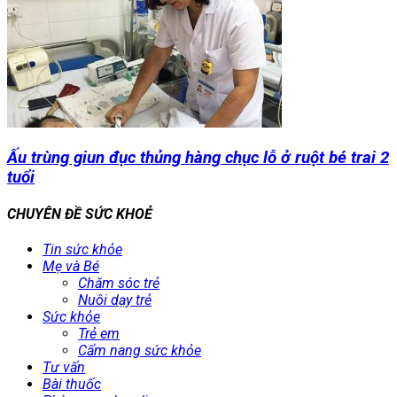
Ấu trùng giun đục thủng hàng chục lỗ ở ruột bé trai 2
tuổi
CHUYÊN ĐỀ SỨC KHOẺ
Tin sức khỏe
Mẹ và Bé
Chăm sóc trẻ
Nuôi dạy trẻ
Sức khỏe
Trẻ em
Cẩm nang sức khỏe
Tư vấn
Bài thuốc