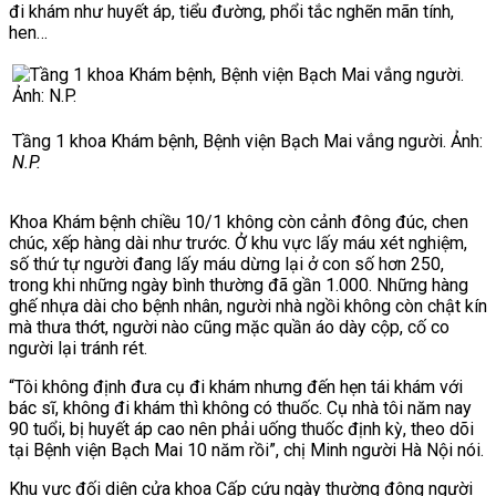
đi khám như huyết áp, tiểu đường, phổi tắc nghẽn mãn tính,
hen…
Tầng 1 khoa Khám bệnh, Bệnh viện Bạch Mai vắng người. Ảnh:
N.P.
Khoa Khám bệnh chiều 10/1 không còn cảnh đông đúc, chen
chúc, xếp hàng dài như trước. Ở khu vực lấy máu xét nghiệm,
số thứ tự người đang lấy máu dừng lại ở con số hơn 250,
trong khi những ngày bình thường đã gần 1.000. Những hàng
ghế nhựa dài cho bệnh nhân, người nhà ngồi không còn chật kín
mà thưa thớt, người nào cũng mặc quần áo dày cộp, cố co
người lại tránh rét.
“Tôi không định đưa cụ đi khám nhưng đến hẹn tái khám với
bác sĩ, không đi khám thì không có thuốc. Cụ nhà tôi năm nay
90 tuổi, bị huyết áp cao nên phải uống thuốc định kỳ, theo dõi
tại Bệnh viện Bạch Mai 10 năm rồi”, chị Minh người Hà Nội nói.
Khu vực đối diện cửa khoa Cấp cứu ngày thường đông người