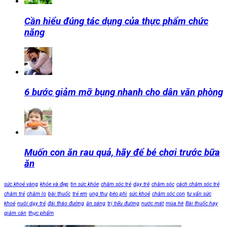
Cần hiểu đúng tác dụng của thực phẩm chức
năng
6 bước giảm mỡ bụng nhanh cho dân văn phòng
Muốn con ăn rau quả, hãy để bé chơi trước bữa
ăn
sức khoẻ vàng
khỏe và đẹp
tin sức khỏe
chăm sóc trẻ
dạy trẻ
chăm sóc
cách chăm sóc trẻ
chăm trẻ
chăm lo
bài thuốc
trẻ em
ung thư
béo phì
sức khoẻ
chăm sóc con
tư vấn sức
khoẻ
nuôi dạy trẻ
đái tháo đường
ăn sáng
trị tiểu đường
nước mát
mùa hè
Bài thuốc hay
giảm cân
thực phẩm