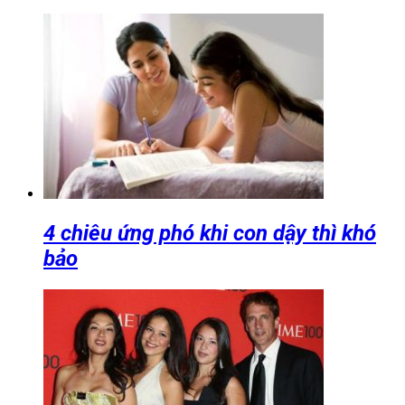
4 chiêu ứng phó khi con dậy thì khó
bảo