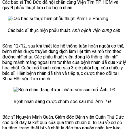
Các bác sĩ Thủ Đức đã hội chẩn cùng Viện Tim TP HCM và
quyết phẫu thuật tim cho bệnh nhân.
Các bác sĩ thực hiện phẫu thuật.
Ảnh bệnh viện cung cấp.
Sáng 12/12, sau khi thiết lập hệ thống tuần hoàn ngoài cơ thể,
bệnh nhân được truyền dung dịch làm liệt tim và mở tim theo
đường nhĩ phải. Các phẫu thuật viên đóng lỗ thông liên nhĩ
bằng mảnh màng ngoài tim tự thân của bệnh nhân đã qua xử lý
hóa chất. Cuộc mổ thành công sau 3 giờ phối hợp của nhiều y
bác sĩ. Hiện bệnh nhân đã tỉnh và tiếp tục được theo dõi tại
K
hoa Hồi sức Tim mạch.
Bệnh nhân đang được chăm sóc sau mổ. Ảnh:
T.Đ
Bác sĩ Nguyễn Minh Quân, Giám đốc Bệnh viện Quận Thủ Đức
cho biết đây là kết quả của quá trình chuẩn bị từ lâu về cơ sở
hạ tầng, trang thiết bị và nhất là đào tạo nguồn nhân lực kéo