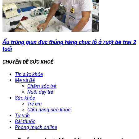
Ấu trùng giun đục thủng hàng chục lỗ ở ruột bé trai 2
tuổi
CHUYÊN ĐỀ SỨC KHOẺ
Tin sức khỏe
Mẹ và Bé
Chăm sóc trẻ
Nuôi dạy trẻ
Sức khỏe
Trẻ em
Cẩm nang sức khỏe
Tư vấn
Bài thuốc
Phòng mạch online