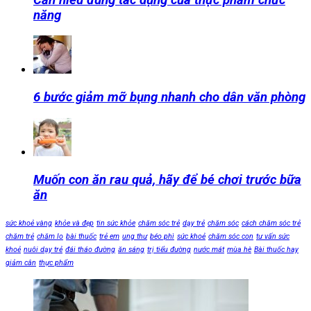
năng
6 bước giảm mỡ bụng nhanh cho dân văn phòng
Muốn con ăn rau quả, hãy để bé chơi trước bữa
ăn
sức khoẻ vàng
khỏe và đẹp
tin sức khỏe
chăm sóc trẻ
dạy trẻ
chăm sóc
cách chăm sóc trẻ
chăm trẻ
chăm lo
bài thuốc
trẻ em
ung thư
béo phì
sức khoẻ
chăm sóc con
tư vấn sức
khoẻ
nuôi dạy trẻ
đái tháo đường
ăn sáng
trị tiểu đường
nước mát
mùa hè
Bài thuốc hay
giảm cân
thực phẩm