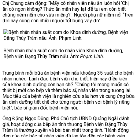
Chị Chung cảm động: “Mấy cô nhân viên nấu ăn luôn hỏi ‘Chị
ăn có ngon không? Thức ăn mặn hay lạt để tụi em còn biết
chừng nêm nếm cho vừa miệng?’. Người phụ nữ niềm nở: “Trên
đời này cũng còn nhiều người tốt bụng vậy đó”.
Bệnh nhân nhận suất cơm do nhân viên Khoa dinh dưỡng,
Bệnh viện Đặng Thùy Trâm nấu. Ảnh:
Phạm Linh.
Trung bình mỗi bữa ăn bệnh viện nấu khoảng 35 suất cho bệnh
nhân nghèo.
Lãnh đạo bệnh viện cho biết, hiện nay điều kiện
của khoa dinh dưỡng còn hạn chế. “Chúng tôi mong muốn có
thiết bị mới cho bếp và thêm bác sĩ, nhân viên trong tương lai.
Mục tiêu của bệnh viện là nghiên cứu sâu hơn và cung ứng bữa
ăn dinh dưỡng tiết chế cho từng người bệnh với bệnh lý riêng
biệt”, bác sĩ giám đốc bệnh viện nói.
Ông Đặng Ngọc Dũng, Phó Chủ tịch UBND Quảng Ngãi đánh
giá, hoạt động của bếp ăn tình thương Bệnh viện Đặng Thùy
Trâm là thường xuyên và bài bản nhất trong tỉnh. “Hành động
đẹp của các bác sĩ, nhân viên đã lan tỏa đến các bệnh viện