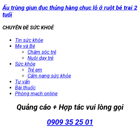
Ấu trùng giun đục thủng hàng chục lỗ ở ruột bé trai 2
tuổi
CHUYÊN ĐỀ SỨC KHOẺ
Tin sức khỏe
Mẹ và Bé
Chăm sóc trẻ
Nuôi dạy trẻ
Sức khỏe
Trẻ em
Cẩm nang sức khỏe
Tư vấn
Bài thuốc
Phòng mạch online
Quảng cáo + Hợp tác vui lòng gọi
0909 35 25 01