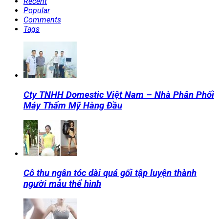
Recent
Popular
Comments
Tags
Cty TNHH Domestic Việt Nam – Nhà Phân Phối
Máy Thẩm Mỹ Hàng Đầu
Cô thu ngân tóc dài quá gối tập luyện thành
người mẫu thể hình