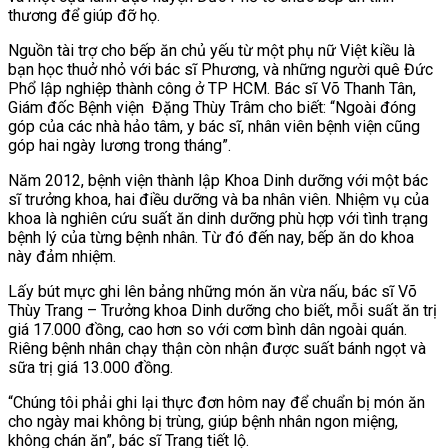
thương để giúp đỡ họ.
Nguồn tài trợ cho bếp ăn chủ yếu từ một phụ nữ Việt kiều là
bạn học thuở nhỏ với bác sĩ Phương, và những người quê Đức
Phổ lập nghiệp thành công ở TP HCM.
Bác sĩ Võ Thanh Tân,
Giám đốc Bệnh viện Đặng Thùy Trâm cho biết:
“Ngoài đóng
góp của các nhà hảo tâm, y bác sĩ, nhân viên bệnh viện cũng
góp hai ngày lương trong tháng”.
Năm 2012, bệnh viện thành lập Khoa Dinh dưỡng với một bác
sĩ trưởng khoa, hai điều dưỡng và ba nhân viên. Nhiệm vụ của
khoa là nghiên cứu suất ăn dinh dưỡng phù hợp với tình trạng
bệnh lý của từng bệnh nhân. Từ đó đến nay, bếp ăn do khoa
này đảm nhiệm.
Lấy bút mực ghi lên bảng những món ăn vừa nấu, bác sĩ Võ
Thùy Trang – Trưởng khoa Dinh dưỡng cho biết, mỗi suất ăn trị
giá 17.000 đồng, cao hơn so với cơm bình dân ngoài quán.
Riêng bệnh nhân chạy thận còn nhận được suất bánh ngọt và
sữa trị giá 13.000 đồng.
“Chúng tôi phải ghi lại thực đơn hôm nay để chuẩn bị món ăn
cho ngày mai không bị trùng, giúp bệnh nhân ngon miệng,
không chán ăn”, bác sĩ Trang tiết lộ.