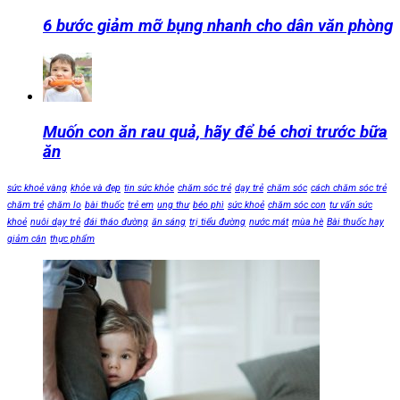
6 bước giảm mỡ bụng nhanh cho dân văn phòng
Muốn con ăn rau quả, hãy để bé chơi trước bữa
ăn
sức khoẻ vàng
khỏe và đẹp
tin sức khỏe
chăm sóc trẻ
dạy trẻ
chăm sóc
cách chăm sóc trẻ
chăm trẻ
chăm lo
bài thuốc
trẻ em
ung thư
béo phì
sức khoẻ
chăm sóc con
tư vấn sức
khoẻ
nuôi dạy trẻ
đái tháo đường
ăn sáng
trị tiểu đường
nước mát
mùa hè
Bài thuốc hay
giảm cân
thực phẩm