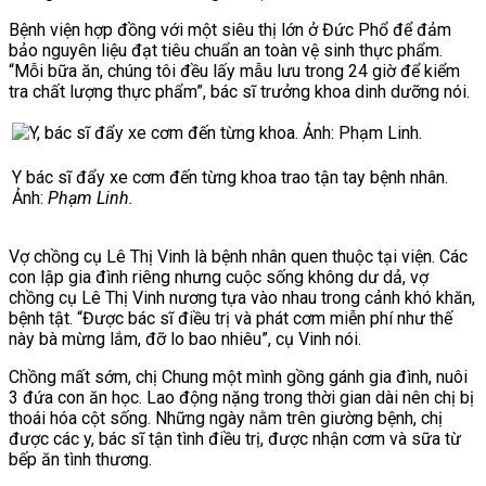
Bệnh viện hợp đồng với một siêu thị lớn ở Đức Phổ để đảm
bảo nguyên liệu đạt tiêu chuẩn an toàn vệ sinh thực phẩm.
“Mỗi bữa ăn, chúng tôi đều lấy mẫu lưu trong 24 giờ để kiểm
tra chất lượng thực phẩm”, bác sĩ trưởng khoa dinh dưỡng nói.
Y bác sĩ đẩy xe cơm đến từng khoa trao tận tay bệnh nhân.
Ảnh:
Phạm Linh.
Vợ chồng cụ Lê Thị Vinh là bệnh nhân quen thuộc tại viện. Các
con lập gia đình riêng nhưng cuộc sống không dư dả, vợ
chồng cụ Lê Thị Vinh nương tựa vào nhau trong cảnh khó khăn,
bệnh tật. “Được bác sĩ điều trị và phát cơm miễn phí như thế
này bà mừng lắm, đỡ lo bao nhiêu”, cụ Vinh nói.
Chồng mất sớm, chị Chung một mình gồng gánh gia đình, nuôi
3 đứa con ăn học. Lao động nặng trong thời gian dài nên chị bị
thoái hóa cột sống. Những ngày nằm trên giường bệnh, chị
được các y, bác sĩ tận tình điều trị, được nhận cơm và sữa từ
bếp ăn tình thương.