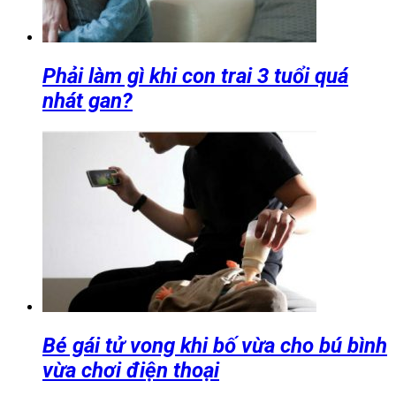
Phải làm gì khi con trai 3 tuổi quá
nhát gan?
Bé gái tử vong khi bố vừa cho bú bình
vừa chơi điện thoại