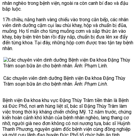
nhân nghèo trong bệnh viện, ngoài ra còn canh bí đao và đậu
bắp luộc.
17h chiều, nắng hanh vàng chiếu vào trong căn bếp, các nhân
viên dinh dưỡng cặm cụi lau chùi khay, hộp và chuẩn bị đũa,
muỗng. Họ tỉ mẩn cho từng muỗng cơm và sắp thức ăn vào
khay, bày biện trên bàn rồi đậy nắp, chuẩn bị đưa lên xe đẩy
đến từng khoa. Tại đây, những hộp cơm được trao tận tay bệnh
nhân.
Các chuyên viên dinh dưỡng Bệnh viện Đa khoa Đặng Thùy
Trâm soạn bữa ăn cho bệnh nhân. Ảnh:
Phạm Linh.
Bệnh viện Đa khoa khu vực Đặng Thùy Trâm tiền thân là Bệnh
xá Đức Phổ, nơi anh hùng liệt sĩ, bác sĩ Đặng Thùy Trâm làm
việc trong thời kỳ kháng chiến chống Mỹ.
12 năm trước, chứng
kiến hoàn cảnh khó khăn của bệnh nhân nghèo, lang thang cơ
nhỡ, người già neo đơn không có nơi nương tựa, bác sĩ Huỳnh
Thanh Phương, nguyên giám đốc bệnh viện cùng đồng nghiệp
và một cựu lãnh đạo huyện Đức Phổ tổ chức bếp ăn tình