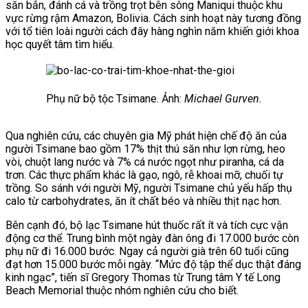
săn bắn, đánh cá và trồng trọt bên sông Maniqui thuộc khu
vực rừng rậm Amazon, Bolivia. Cách sinh hoạt này tương đồng
với tổ tiên loài người cách đây hàng nghìn năm khiến giới khoa
học quyết tâm tìm hiểu.
Phụ nữ bộ tộc Tsimane. Ảnh:
Michael Gurven.
Qua nghiên cứu, các chuyên gia Mỹ phát hiện chế độ ăn của
người Tsimane bao gồm 17% thịt thú săn như lợn rừng, heo
vòi, chuột lang nước và 7% cá nước ngọt như piranha, cá da
trơn. Các thực phẩm khác là gạo, ngô, rễ khoai mỡ, chuối tự
trồng.
So sánh với người Mỹ, người Tsimane chủ yếu hấp thụ
calo từ carbohydrates, ăn ít chất béo và nhiều thịt nạc hơn.
Bên cạnh đó, bộ lạc Tsimane hút thuốc rất ít và tích cực vận
động cơ thể. Trung bình một ngày đàn ông đi 17.000 bước còn
phụ nữ đi 16.000 bước. Ngay cả người già trên 60 tuổi cũng
đạt hơn 15.000 bước mỗi ngày. “Mức độ tập thể dục thật đáng
kinh ngạc”, tiến sĩ Gregory Thomas từ Trung tâm Y tế Long
Beach Memorial thuộc nhóm nghiên cứu cho biết.