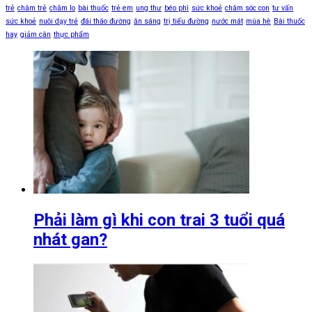
trẻ
chăm trẻ
chăm lo
bài thuốc
trẻ em
ung thư
béo phì
sức khoẻ
chăm sóc con
tư vấn
sức khoẻ
nuôi dạy trẻ
đái tháo đường
ăn sáng
trị tiểu đường
nước mát
mùa hè
Bài thuốc
hay
giảm cân
thực phẩm
Phải làm gì khi con trai 3 tuổi quá
nhát gan?