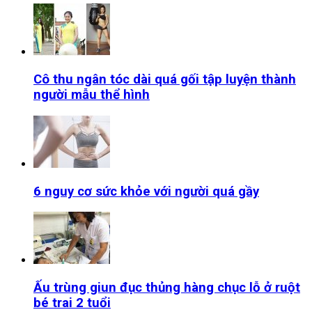
Cô thu ngân tóc dài quá gối tập luyện thành
người mẫu thể hình
6 nguy cơ sức khỏe với người quá gầy
Ấu trùng giun đục thủng hàng chục lỗ ở ruột
bé trai 2 tuổi