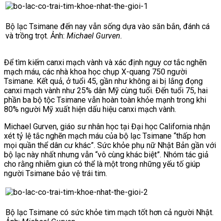
Bộ lạc Tsimane đến nay vẫn sống dựa vào săn bắn, đánh cá
và trồng trọt. Ảnh:
Michael Gurven.
Để tìm kiếm canxi mạch vành và xác định nguy cơ tắc nghẽn
mạch máu, các nhà khoa học chụp X-quang 750 người
Tsimane.
Kết quả, ở tuổi 45, gần như không ai bị lắng đọng
canxi mạch vành như 25% dân Mỹ cùng tuổi. Đến tuổi 75, hai
phần ba bộ tộc Tsimane vẫn hoàn toàn khỏe mạnh trong khi
80% người Mỹ xuất hiện dấu hiệu canxi mạch vành.
Michael Gurven, giáo sư nhân học tại Đại học California nhận
xét tỷ lệ tắc nghẽn mạch máu của bộ lạc Tsimane “thấp hơn
mọi quần thể dân cư khác”. Sức khỏe phụ nữ Nhật Bản gần với
bộ lạc này nhất nhưng vẫn “vô cùng khác biệt”. Nhóm tác giả
cho rằng nhiễm giun có thể là một trong những yếu tố giúp
người Tsimane bảo vệ trái tim.
Bộ lạc Tsimane có sức khỏe tim mạch tốt hơn cả người Nhật.