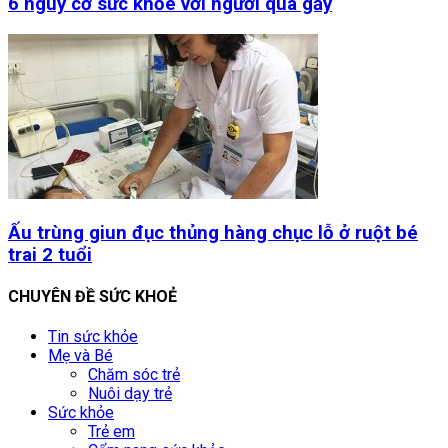
6 nguy cơ sức khỏe với người quá gầy
Ấu trùng giun đục thủng hàng chục lỗ ở ruột bé
trai 2 tuổi
CHUYÊN ĐỀ SỨC KHOẺ
Tin sức khỏe
Mẹ và Bé
Chăm sóc trẻ
Nuôi dạy trẻ
Sức khỏe
Trẻ em