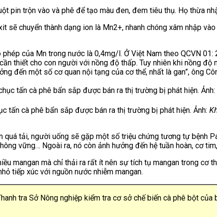
ột pin trộn vào và phê để tạo màu đen, đem tiêu thụ. Họ thừa nhậ
oxit sẽ chuyển thành dạng ion là Mn2+, nhanh chóng xâm nhập và
ho phép của Mn trong nước là 0,4mg/l. Ở Việt Nam theo QCVN 01:
 cần thiết cho con người với nồng độ thấp. Tuy nhiên khi nồng độ
g đến một số cơ quan nội tạng của cơ thể, nhất là gan”, ông Côn
c tấn cà phê bẩn sắp được bán ra thị trường bị phát hiện. Ảnh:
Kh
 quá tải, người uống sẽ gặp một số triệu chứng tương tự bệnh Pa
i không vững…
Ngoài ra, nó còn ảnh hưởng đến hệ tuần hoàn, cơ ti
iều mangan mà chỉ thải ra rất ít nên sự tích tụ mangan trong cơ th
ẻ nhỏ tiếp xúc với nguồn nước nhiễm mangan.
anh tra Sở Nông nghiệp kiểm tra cơ sở chế biến cà phê bột của 