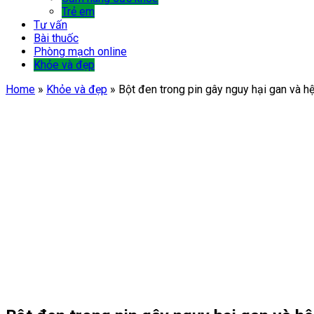
Trẻ em
Tư vấn
Bài thuốc
Phòng mạch online
Khỏe và đẹp
Home
»
Khỏe và đẹp
»
Bột đen trong pin gây nguy hại gan và hệ