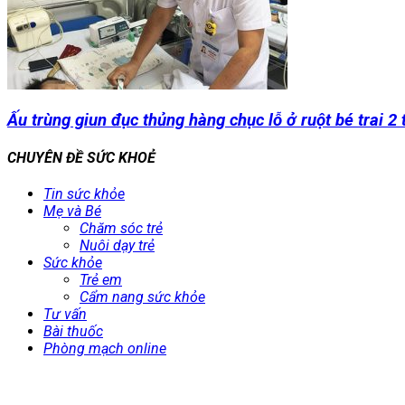
Ấu trùng giun đục thủng hàng chục lỗ ở ruột bé trai 2 
CHUYÊN ĐỀ SỨC KHOẺ
Tin sức khỏe
Mẹ và Bé
Chăm sóc trẻ
Nuôi dạy trẻ
Sức khỏe
Trẻ em
Cẩm nang sức khỏe
Tư vấn
Bài thuốc
Phòng mạch online