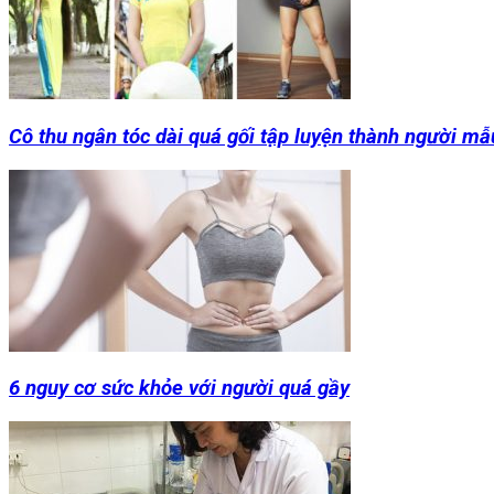
Cô thu ngân tóc dài quá gối tập luyện thành người mẫ
6 nguy cơ sức khỏe với người quá gầy