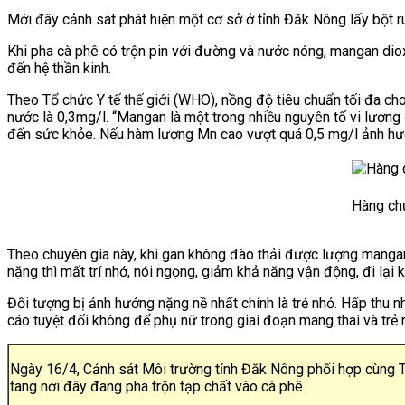
Mới đây cảnh sát phát hiện một cơ sở ở tỉnh Đăk Nông lấy bột ru
Khi pha cà phê có trộn pin với đường và nước nóng, mangan di
đến hệ thần kinh.
Theo Tổ chức Y tế thế giới (WHO), nồng độ tiêu chuẩn tối đa c
nước là 0,3mg/l. “Mangan là một trong nhiều nguyên tố vi lượng
đến sức khỏe. Nếu hàm lượng Mn cao vượt quá 0,5 mg/l ảnh hưởn
Hàng chụ
Theo chuyên gia này, khi gan không đào thải được lượng mangan
nặng thì mất trí nhớ, nói ngọng, giảm khả năng vận động, đi lạ
Đối tượng bị ảnh hưởng nặng nề nhất chính là trẻ nhỏ. Hấp thu nh
cáo tuyệt đối không để phụ nữ trong giai đoạn mang thai và tr
Ngày 16/4, Cảnh sát Môi trường tỉnh Đăk Nông phối hợp cùng Th
tang nơi đây đang pha trộn tạp chất vào cà phê.