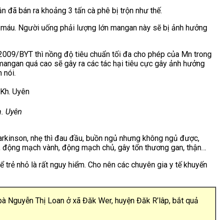
n đã bán ra khoảng 3 tấn cà phê bị trộn như thế.
o máu. Người uống phải lượng lớn mangan này sẽ bị ảnh hưởng
 2009/BYT thì nồng độ tiêu chuẩn tối đa cho phép của Mn trong
 mangan quá cao sẽ gây ra các tác hại tiêu cực gây ảnh hưởng
 nói.
. Uyên
rkinson, nhẹ thì
đau đầu, buồn ngủ nhưng không ngủ được,
m, động mạch vành, động mạch chủ, gây tổn thương gan, thận…
ể trẻ nhỏ là rất nguy hiểm.
Cho nên các chuyên gia y tế khuyến
bà Nguyễn Thị Loan ở xã Đăk Wer, huyện Đăk R’lâp, bắt quả