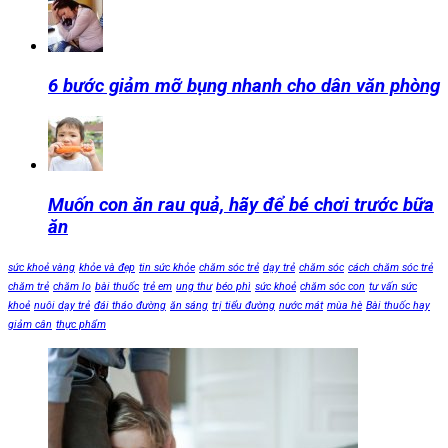
6 bước giảm mỡ bụng nhanh cho dân văn phòng
Muốn con ăn rau quả, hãy để bé chơi trước bữa
ăn
sức khoẻ vàng
khỏe và đẹp
tin sức khỏe
chăm sóc trẻ
dạy trẻ
chăm sóc
cách chăm sóc trẻ
chăm trẻ
chăm lo
bài thuốc
trẻ em
ung thư
béo phì
sức khoẻ
chăm sóc con
tư vấn sức
khoẻ
nuôi dạy trẻ
đái tháo đường
ăn sáng
trị tiểu đường
nước mát
mùa hè
Bài thuốc hay
giảm cân
thực phẩm