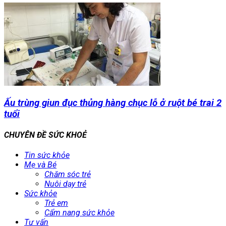
Ấu trùng giun đục thủng hàng chục lỗ ở ruột bé trai 2
tuổi
CHUYÊN ĐỀ SỨC KHOẺ
Tin sức khỏe
Mẹ và Bé
Chăm sóc trẻ
Nuôi dạy trẻ
Sức khỏe
Trẻ em
Cẩm nang sức khỏe
Tư vấn