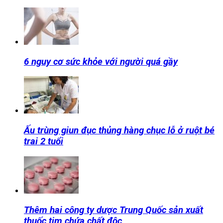
6 nguy cơ sức khỏe với người quá gầy
Ấu trùng giun đục thủng hàng chục lỗ ở ruột bé
trai 2 tuổi
Thêm hai công ty dược Trung Quốc sản xuất
thuốc tim chứa chất độc