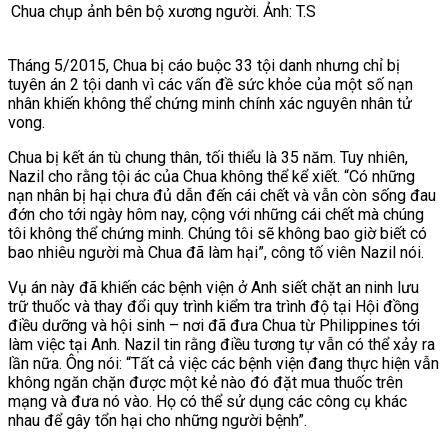
Chua chụp ảnh bên bộ xương người. Ảnh: T.S
Tháng 5/2015, Chua bị cáo buộc 33 tội danh nhưng chỉ bị
tuyên án 2 tội danh vì các vấn đề sức khỏe của một số nạn
nhân khiến không thể chứng minh chính xác nguyên nhân tử
vong.
Chua bị kết án tù chung thân, tối thiểu là 35 năm. Tuy nhiên,
Nazil cho rằng tội ác của Chua không thể kể xiết. “Có những
nạn nhân bị hại chưa đủ dẫn đến cái chết và vẫn còn sống đau
đớn cho tới ngày hôm nay, cộng với những cái chết mà chúng
tôi không thể chứng minh. Chúng tôi sẽ không bao giờ biết có
bao nhiêu người mà Chua đã làm hại”, công tố viên Nazil nói.
Vụ án này đã khiến các bệnh viện ở Anh siết chặt an ninh lưu
trữ thuốc và thay đổi quy trình kiểm tra trình độ tại Hội đồng
điều dưỡng và hội sinh – nơi đã đưa Chua từ Philippines tới
làm việc tại Anh.
Nazil tin rằng điều tương tự vẫn có thể xảy ra
lần nữa. Ông nói: “Tất cả việc các bệnh viện đang thực hiện vẫn
không ngăn chặn được một kẻ nào đó đặt mua thuốc trên
mạng và đưa nó vào. Họ có thể sử dụng các công cụ khác
nhau để gây tổn hại cho những người bệnh”.