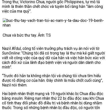
Trong thư, Victorino Chua, người gốc Philippines, tự mô tả
mình là thiên thần chết chóc và tuyên bố rằng hắn “làm công
việc của ma quỷ”.
Chua và bức thư tay. Ảnh: T.S
Nazil Afdul, công tố viên trưởng phụ trách vụ án nói với tờ
SunOnline
: “Chúng tôi đã có trong tay lá thư mà kẻ giết người
viết về công việc của quỷ dữ của hắn và việc hắn bức xúc với
cách đối xử của lãnh đạo bệnh viện và người dân dành cho
mình”.
“Trước đó hắn ta không nhận tội và chúng tôi chưa tìm hiểu
được rõ động cơ của hắn. Đây chính là mấu chốt cuối cùng”,
Nazil nói thêm.
Hai bệnh nhân thiệt mạng và 19 người khác bị Chua đầu độc
bằng insulin. Riêng nạn nhân thứ 22 bị đầu độc sau khi Chua
cố tình thay đổi phác đồ điều trị và bệnh nhân bị dùng nhầm
thuốc. Trong số những bệnh nhân bị đầu độc, có người tổn