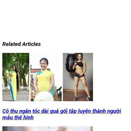
Related Articles
Cô thu ngân tóc dài quá gối tập luyện thành người
mẫu thể hình