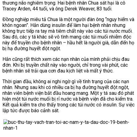
thương não nghiêm trọng.
Hai bệnh nhân Chua sát hại là cô
Tracey Arden, 44 tuổi, và ông Derek Weaver, 83 tuổi.
Đồng nghiệp miêu tả Chua là một người đàn ông “nguy hiểm và
khôn ngoan”. Hắn dùng insulin để làm hại bệnh nhân nhưng
không trực tiếp ra tay mà tiêm chất này vào các túi nước muối.
Sau đó, các y tá khác sẽ vô tình mang các túi muối nhiễm độc
này để truyền cho bệnh nhân – hầu hết là người già, dẫn đến họ
bị hạ đường huyết đột ngột.
Hắn cũng rất thích xem các nạn nhân của mình phải chịu đau
đớn. Khi bị truyền chất này vào người, chỉ trong vài phút, các
bệnh nhân sẽ trải qua cơn đau kịch liệt và mất ý thức.
Thời gian đầu, không ai nghi ngờ gì về tình trạng của các nạn
nhân. Nhưng sau khi có nhiều ca bị hạ đường huyết đột ngột,
nhân viên bệnh viện bắt đầu hoang mang.
Một y tá sau đó phát
hiện một túi nước muối bị rỉ nước và bệnh viện đã cho kiểm tra.
Kết quả kiểm tra cho thấy trong các túi nước có insulin. Sự việc
lập tức được báo cảnh sát.