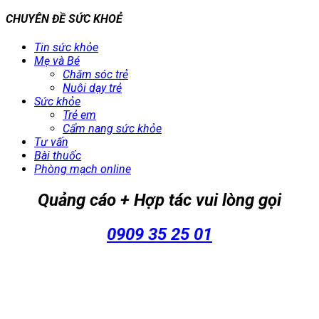
CHUYÊN ĐỀ SỨC KHOẺ
Tin sức khỏe
Mẹ và Bé
Chăm sóc trẻ
Nuôi dạy trẻ
Sức khỏe
Trẻ em
Cẩm nang sức khỏe
Tư vấn
Bài thuốc
Phòng mạch online
Quảng cáo + Hợp tác vui lòng gọi
0909 35 25 01