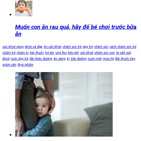
Muốn con ăn rau quả, hãy để bé chơi trước bữa
ăn
sức khoẻ vàng
khỏe và đẹp
tin sức khỏe
chăm sóc trẻ
dạy trẻ
chăm sóc
cách chăm sóc trẻ
chăm trẻ
chăm lo
bài thuốc
trẻ em
ung thư
béo phì
sức khoẻ
chăm sóc con
tư vấn sức
khoẻ
nuôi dạy trẻ
đái tháo đường
ăn sáng
trị tiểu đường
nước mát
mùa hè
Bài thuốc hay
giảm cân
thực phẩm