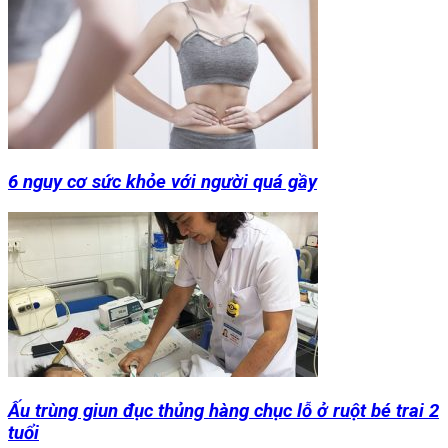
6 nguy cơ sức khỏe với người quá gầy
Ấu trùng giun đục thủng hàng chục lỗ ở ruột bé trai 2
tuổi