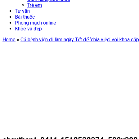
Trẻ em
Tư vấn
Bài thuốc
Phòng mạch online
Khỏe và đẹp
Home
»
Cả bệnh viện đi làm ngày Tết để ‘chia việc’ với khoa cấ