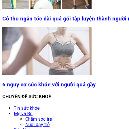
Cô thu ngân tóc dài quá gối tập luyện thành người
6 nguy cơ sức khỏe với người quá gầy
CHUYÊN ĐỀ SỨC KHOẺ
Tin sức khỏe
Mẹ và Bé
Chăm sóc trẻ
Nuôi dạy trẻ