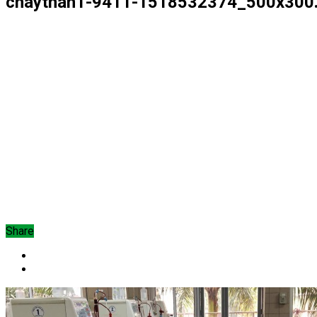
chaythan1-9411-1518532374_500x300.
Share