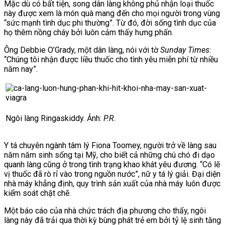
Mặc dù có bất tiện, song dân làng không phủ nhận loại thuốc
này được xem là món quà mang đến cho mọi người trong vùng
“sức mạnh tình dục phi thường”. Từ đó, đời sống tình dục của
họ thêm nồng cháy bởi luôn cảm thấy hưng phấn.
Ông Debbie O’Grady, một dân làng, nói với tờ
Sunday Times
:
“Chúng tôi nhận được liều thuốc cho tình yêu miễn phí từ nhiều
năm nay”.
Ngôi làng Ringaskiddy. Ảnh:
P.R.
Y tá chuyên ngành tâm lý Fiona Toomey, người trở về làng sau
năm năm sinh sống tại Mỹ, cho biết cả những chú chó đi dạo
quanh làng cũng ở trong tình trạng khao khát yêu đương. “Có lẽ
vị thuốc đã rò rỉ vào trong nguồn nước”, nữ y tá lý giải. Đại diện
nhà máy
khẳng định, quy trình sản xuất của nhà máy luôn được
kiểm soát chặt chẽ.
Một báo cáo của nhà chức trách địa phương cho thấy, ngôi
làng này đã trải qua thời kỳ bùng phát trẻ em bởi tỷ lệ sinh tăng