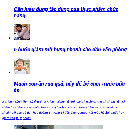
Cần hiểu đúng tác dụng của thực phẩm chức
năng
6 bước giảm mỡ bụng nhanh cho dân văn phòng
Muốn con ăn rau quả, hãy để bé chơi trước bữa
ăn
sức khoẻ vàng
khỏe và đẹp
tin sức khỏe
chăm sóc trẻ
dạy trẻ
chăm sóc
cách chăm sóc trẻ
chăm trẻ
chăm lo
bài thuốc
trẻ em
ung thư
béo phì
sức khoẻ
chăm sóc con
tư vấn sức
khoẻ
nuôi dạy trẻ
đái tháo đường
ăn sáng
trị tiểu đường
nước mát
mùa hè
Bài thuốc hay
giảm cân
thực phẩm