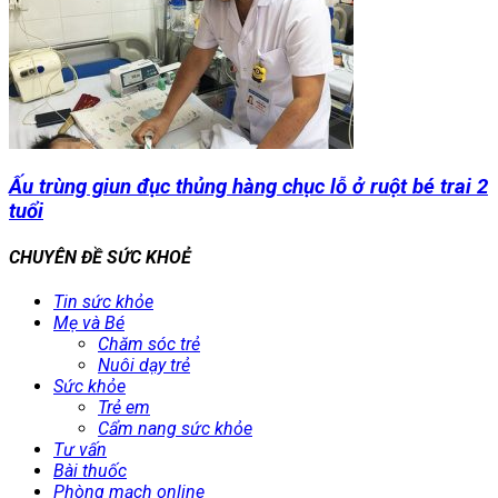
Ấu trùng giun đục thủng hàng chục lỗ ở ruột bé trai 2
tuổi
CHUYÊN ĐỀ SỨC KHOẺ
Tin sức khỏe
Mẹ và Bé
Chăm sóc trẻ
Nuôi dạy trẻ
Sức khỏe
Trẻ em
Cẩm nang sức khỏe
Tư vấn
Bài thuốc
Phòng mạch online