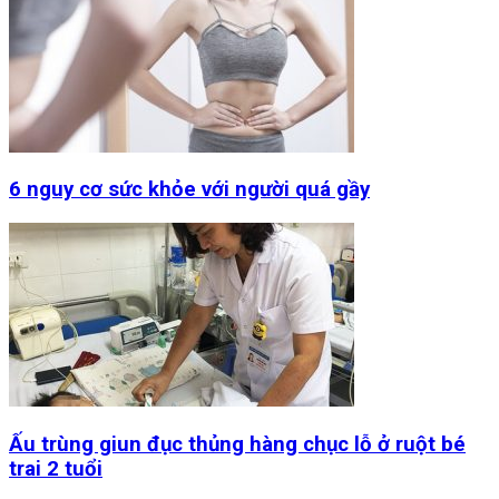
6 nguy cơ sức khỏe với người quá gầy
Ấu trùng giun đục thủng hàng chục lỗ ở ruột bé
trai 2 tuổi