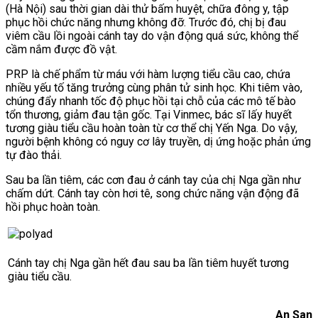
(Hà Nội) sau thời gian dài thử bấm huyệt, chữa đông y, tập
phục hồi chức năng nhưng không đỡ. Trước đó, chị bị đau
viêm cầu lồi ngoài cánh tay do vận động quá sức, không thể
cầm nắm được đồ vật.
​PRP là chế phẩm từ máu với hàm lượng tiểu cầu cao, chứa
nhiều yếu tố tăng trưởng cùng phân tử sinh học. Khi tiêm vào,
chúng đẩy nhanh tốc độ phục hồi tại chỗ của các mô tế bào
tổn thương, giảm đau tận gốc. Tại Vinmec, bác sĩ lấy huyết
tương giàu tiểu cầu hoàn toàn từ cơ thể chị Yến Nga. Do vậy,
người bệnh không có nguy cơ lây truyền, dị ứng hoặc phản ứng
tự đào thải.
Sau ba lần tiêm, các cơn đau ở cánh tay của chị Nga gần như
chấm dứt. Cánh tay còn hơi tê, song chức năng vận động đã
hồi phục hoàn toàn.
Cánh tay chị Nga gần hết đau sau ba lần tiêm huyết tương
giàu tiểu cầu.
An San