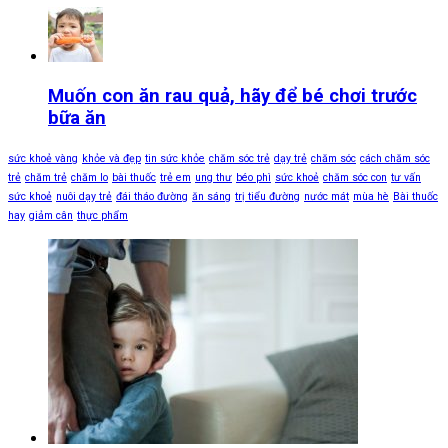
Muốn con ăn rau quả, hãy để bé chơi trước
bữa ăn
sức khoẻ vàng
khỏe và đẹp
tin sức khỏe
chăm sóc trẻ
dạy trẻ
chăm sóc
cách chăm sóc
trẻ
chăm trẻ
chăm lo
bài thuốc
trẻ em
ung thư
béo phì
sức khoẻ
chăm sóc con
tư vấn
sức khoẻ
nuôi dạy trẻ
đái tháo đường
ăn sáng
trị tiểu đường
nước mát
mùa hè
Bài thuốc
hay
giảm cân
thực phẩm