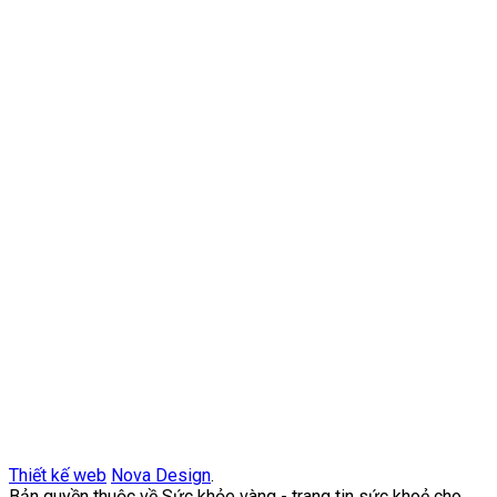
Thiết kế web
Nova Design
.
Bản quyền thuộc về Sức khỏe vàng - trang tin sức khoẻ cho