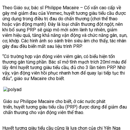
Theo Giáo sư, bác sĩ Philippe Macaire – Cố vấn cao cấp về
gây mê giảm đau của Vinmec, huyết tương giàu tiểu cầu được
ứng dụng trong điều trị đau do chấn thương (chơi thể thao
hoặc vận động mạnh). Đây là loại chấn thương đột ngột, nên
khi bổ sung PRP sẽ giúp mô mới sớm lành tự nhiên, giảm
viêm hiệu quả, tăng khả năng vận động và chức năng gân, sụn,
cơ, khớp. Các hình ảnh so sánh trên siêu âm cho thấy, tác nhân
gây đau đều biến mất sau liệu trình PRP.
“Có trường hợp vận động viên viêm gân, có biểu hiện tổn
thương gân từng phần. Bác sĩ mở tĩnh mạch trích 20ml máu để
lấy 4ml huyết tương giàu tiểu cầu, đủ cho 3 lần tiêm PRP. Nhờ
vậy, vận động viên hồi phục nhanh hơn để quay lại tiếp tục thi
đấu”, giáo sư Macaire cho biết.
Giáo sư Philippe Macaire cho biết, ở các nước phát
triển, huyết tương giàu tiểu cầu (PRP) được dùng để giảm đau
chấn thương cho vận động viên thể thao.
Huyết tương giàu tiểu cầu cũng là lựa chọn của chị Yến Nga