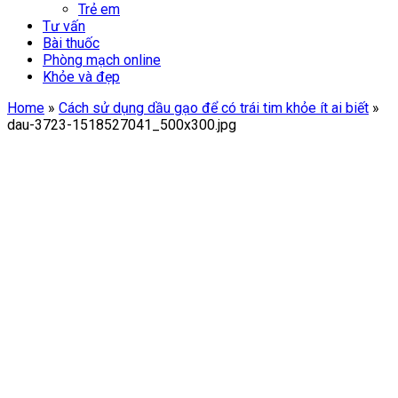
Trẻ em
Tư vấn
Bài thuốc
Phòng mạch online
Khỏe và đẹp
Home
»
Cách sử dụng dầu gạo để có trái tim khỏe ít ai biết
»
dau-3723-1518527041_500x300.jpg