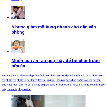
6 bước giảm mỡ bụng nhanh cho dân văn
phòng
Muốn con ăn rau quả, hãy để bé chơi trước
bữa ăn
sức khoẻ vàng
khỏe và đẹp
tin sức khỏe
chăm sóc trẻ
dạy trẻ
chăm sóc
cách chăm sóc
trẻ
chăm trẻ
chăm lo
bài thuốc
trẻ em
ung thư
béo phì
sức khoẻ
chăm sóc con
tư vấn
sức khoẻ
nuôi dạy trẻ
đái tháo đường
ăn sáng
trị tiểu đường
nước mát
mùa hè
Bài thuốc
hay
giảm cân
thực phẩm