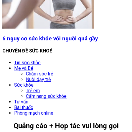
6 nguy cơ sức khỏe với người quá gầy
CHUYÊN ĐỀ SỨC KHOẺ
Tin sức khỏe
Mẹ và Bé
Chăm sóc trẻ
Nuôi dạy trẻ
Sức khỏe
Trẻ em
Cẩm nang sức khỏe
Tư vấn
Bài thuốc
Phòng mạch online
Quảng cáo + Hợp tác vui lòng gọi