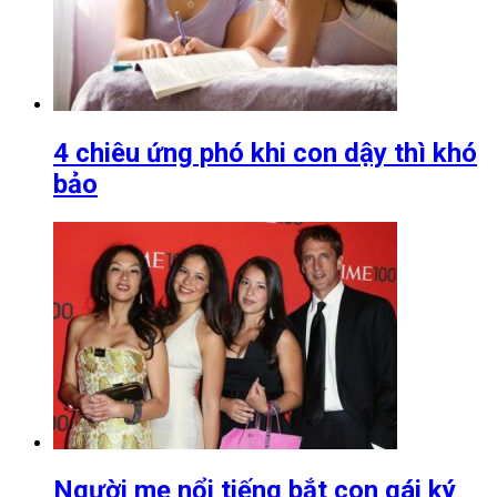
4 chiêu ứng phó khi con dậy thì khó
bảo
Người mẹ nổi tiếng bắt con gái ký