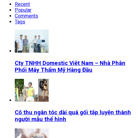
Recent
Popular
Comments
Tags
Cty TNHH Domestic Việt Nam – Nhà Phân
Phối Máy Thẩm Mỹ Hàng Đầu
Cô thu ngân tóc dài quá gối tập luyện thành
người mẫu thể hình