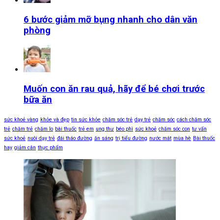
6 bước giảm mỡ bụng nhanh cho dân văn
phòng
Muốn con ăn rau quả, hãy để bé chơi trước
bữa ăn
sức khoẻ vàng
khỏe và đẹp
tin sức khỏe
chăm sóc trẻ
dạy trẻ
chăm sóc
cách chăm sóc
trẻ
chăm trẻ
chăm lo
bài thuốc
trẻ em
ung thư
béo phì
sức khoẻ
chăm sóc con
tư vấn
sức khoẻ
nuôi dạy trẻ
đái tháo đường
ăn sáng
trị tiểu đường
nước mát
mùa hè
Bài thuốc
hay
giảm cân
thực phẩm