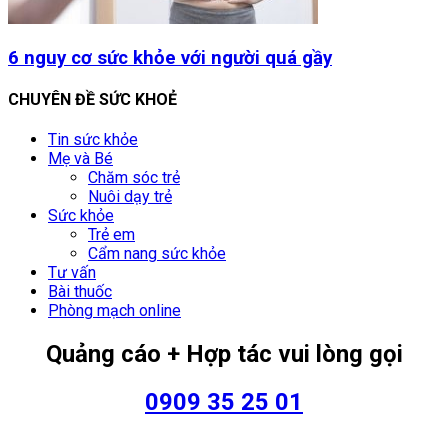
6 nguy cơ sức khỏe với người quá gầy
CHUYÊN ĐỀ SỨC KHOẺ
Tin sức khỏe
Mẹ và Bé
Chăm sóc trẻ
Nuôi dạy trẻ
Sức khỏe
Trẻ em
Cẩm nang sức khỏe
Tư vấn
Bài thuốc
Phòng mạch online
Quảng cáo + Hợp tác vui lòng gọi
0909 35 25 01