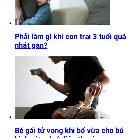
Phải làm gì khi con trai 3 tuổi quá
nhát gan?
Bé gái tử vong khi bố vừa cho bú