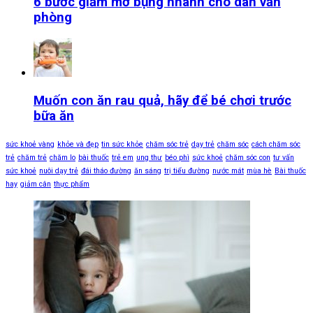
6 bước giảm mỡ bụng nhanh cho dân văn
phòng
Muốn con ăn rau quả, hãy để bé chơi trước
bữa ăn
sức khoẻ vàng
khỏe và đẹp
tin sức khỏe
chăm sóc trẻ
dạy trẻ
chăm sóc
cách chăm sóc
trẻ
chăm trẻ
chăm lo
bài thuốc
trẻ em
ung thư
béo phì
sức khoẻ
chăm sóc con
tư vấn
sức khoẻ
nuôi dạy trẻ
đái tháo đường
ăn sáng
trị tiểu đường
nước mát
mùa hè
Bài thuốc
hay
giảm cân
thực phẩm