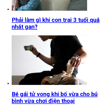
Phải làm gì khi con trai 3 tuổi quá
nhát gan?
Bé gái tử vong khi bố vừa cho bú
bình vừa chơi điện thoại