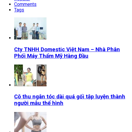
Comments
Tags
Cty TNHH Domestic Việt Nam – Nhà Phân
Phối Máy Thẩm Mỹ Hàng Đầu
Cô thu ngân tóc dài quá gối tập luyện thành
người mẫu thể hình