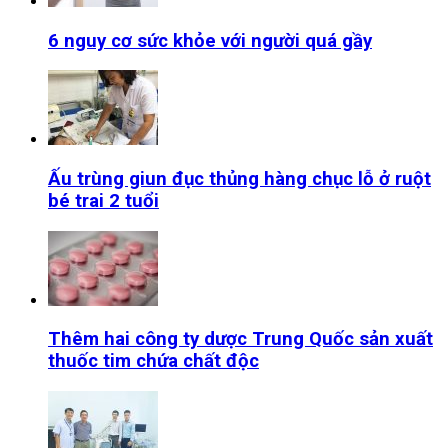
6 nguy cơ sức khỏe với người quá gầy
Ấu trùng giun đục thủng hàng chục lỗ ở ruột
bé trai 2 tuổi
Thêm hai công ty dược Trung Quốc sản xuất
thuốc tim chứa chất độc