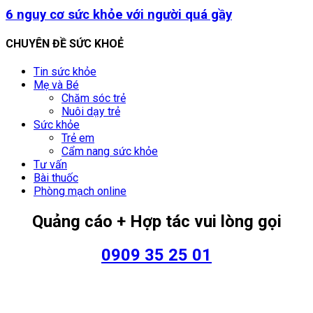
6 nguy cơ sức khỏe với người quá gầy
CHUYÊN ĐỀ SỨC KHOẺ
Tin sức khỏe
Mẹ và Bé
Chăm sóc trẻ
Nuôi dạy trẻ
Sức khỏe
Trẻ em
Cẩm nang sức khỏe
Tư vấn
Bài thuốc
Phòng mạch online
Quảng cáo + Hợp tác vui lòng gọi
0909 35 25 01