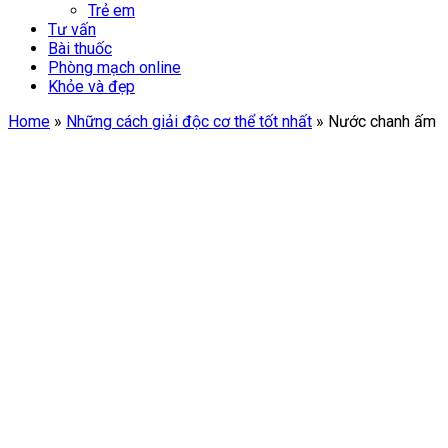
Trẻ em
Tư vấn
Bài thuốc
Phòng mạch online
Khỏe và đẹp
Home
»
Những cách giải độc cơ thể tốt nhất
»
Nước chanh ấm