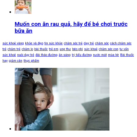
Muốn con ăn rau quả, hãy để bé chơi trước
bữa ăn
sức khoẻ vàng
khỏe và đẹp
tin sức khỏe
chăm sóc trẻ
dạy trẻ
chăm sóc
cách chăm sóc
trẻ
chăm trẻ
chăm lo
bài thuốc
trẻ em
ung thư
béo phì
sức khoẻ
chăm sóc con
tư vấn
sức khoẻ
nuôi dạy trẻ
đái tháo đường
ăn sáng
trị tiểu đường
nước mát
mùa hè
Bài thuốc
hay
giảm cân
thực phẩm