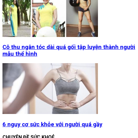
Cô thu ngân tóc dài quá gối tập luyện thành người
mẫu thể hình
6 nguy cơ sức khỏe với người quá gầy
CHUYÊN ĐỀ SỨC KHOẺ