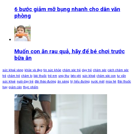
6 bước giảm mỡ bụng nhanh cho dân văn
phòng
Muốn con ăn rau quả, hãy để bé chơi trước
bữa ăn
sức khoẻ vàng
khỏe và đẹp
tin sức khỏe
chăm sóc trẻ
dạy trẻ
chăm sóc
cách chăm sóc
trẻ
chăm trẻ
chăm lo
bài thuốc
trẻ em
ung thư
béo phì
sức khoẻ
chăm sóc con
tư vấn
sức khoẻ
nuôi dạy trẻ
đái tháo đường
ăn sáng
trị tiểu đường
nước mát
mùa hè
Bài thuốc
hay
giảm cân
thực phẩm