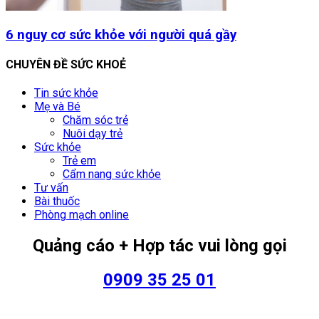
6 nguy cơ sức khỏe với người quá gầy
CHUYÊN ĐỀ SỨC KHOẺ
Tin sức khỏe
Mẹ và Bé
Chăm sóc trẻ
Nuôi dạy trẻ
Sức khỏe
Trẻ em
Cẩm nang sức khỏe
Tư vấn
Bài thuốc
Phòng mạch online
Quảng cáo + Hợp tác vui lòng gọi
0909 35 25 01