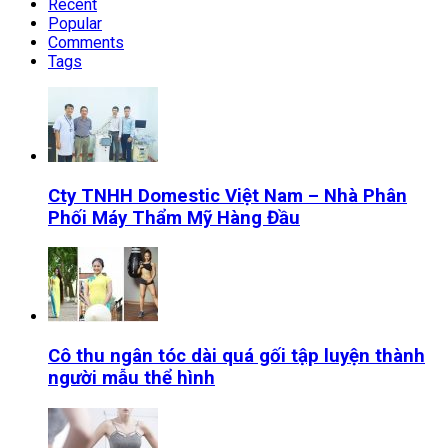
Recent
Popular
Comments
Tags
Cty TNHH Domestic Việt Nam – Nhà Phân
Phối Máy Thẩm Mỹ Hàng Đầu
Cô thu ngân tóc dài quá gối tập luyện thành
người mẫu thể hình