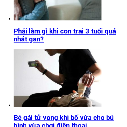
Phải làm gì khi con trai 3 tuổi quá
nhát gan?
Bé gái tử vong khi bố vừa cho bú
bình vừa chơi điện thoại