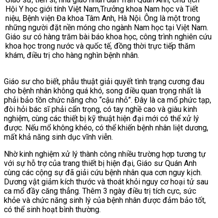
Hội Y học giới tính Việt Nam,Trưởng khoa Nam học và Tiết
niệu, Bệnh viện Đa khoa Tâm Anh, Hà Nội. Ông là một trong
những người đặt nền móng cho ngành Nam học tại Việt Nam.
Giáo sư có hàng trăm bài báo khoa học, công trình nghiên cứu
khoa học trong nước và quốc tế, đồng thời trực tiếp thăm
khám, điều trị cho hàng nghìn bệnh nhân.
Giáo sư cho biết, phẫu thuật giải quyết tình trạng cương đau
cho bệnh nhân không quá khó, song điều quan trọng nhất là
phải bảo tồn chức năng cho “cậu nhỏ”. Đây là ca mổ phức tạp,
đòi hỏi bác sĩ phải cẩn trọng, có tay nghề cao và giàu kinh
nghiệm, cùng các thiết bị kỹ thuật hiện đại mới có thể xử lý
được. Nếu mổ không khéo, có thể khiến bệnh nhân liệt dương,
mất khả năng sinh dục vĩnh viễn.
Nhờ kinh nghiệm xử lý thành công nhiều trường hợp tương tự
với sự hỗ trợ của trang thiết bị hiện đại, Giáo sư Quán Anh
cùng các cộng sự đã giải cứu bệnh nhân qua cơn nguy kịch.
Dương vật giảm kích thước và thoát khỏi nguy cơ hoại tử sau
ca mổ đầy căng thẳng. Thêm 3 ngày điều trị tích cực, sức
khỏe và chức năng sinh lý của bệnh nhân được đảm bảo tốt,
có thể sinh hoạt bình thường.