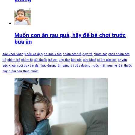
Muốn con ăn rau quả, hãy để bé chơi trước
bữa ăn
sức khoẻ vàng
khỏe và đẹp
tin sức khỏe
chăm sóc trẻ
dạy trẻ
chăm sóc
cách chăm sóc
trẻ
chăm trẻ
chăm lo
bài thuốc
trẻ em
ung thư
béo phì
sức khoẻ
chăm sóc con
tư vấn
sức khoẻ
nuôi dạy trẻ
đái tháo đường
ăn sáng
trị tiểu đường
nước mát
mùa hè
Bài thuốc
hay
giảm cân
thực phẩm