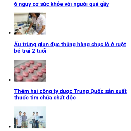
6 nguy cơ sức khỏe với người quá gầy
Ấu trùng giun đục thủng hàng chục lỗ ở ruột
bé trai 2 tuổi
Thêm hai công ty dược Trung Quốc sản xuất
thuốc tim chứa chất độc