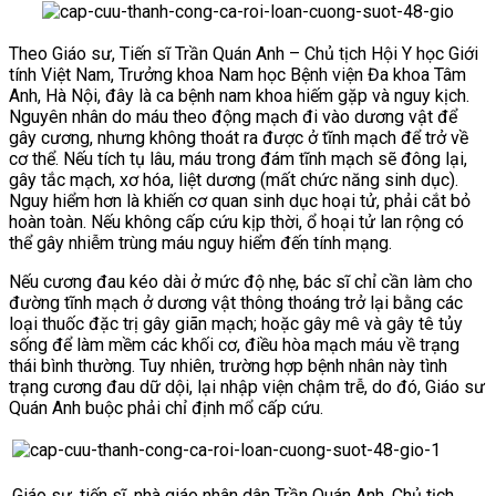
Theo Giáo sư, Tiến sĩ Trần Quán Anh – Chủ tịch Hội Y học Giới
tính Việt Nam, Trưởng khoa Nam học Bệnh viện Đa khoa Tâm
Anh, Hà Nội, đây là ca bệnh nam khoa hiếm gặp và nguy kịch.
Nguyên nhân do máu theo động mạch đi vào dương vật để
gây cương, nhưng không thoát ra được ở tĩnh mạch để trở về
cơ thể. Nếu tích tụ lâu, máu trong đám tĩnh mạch sẽ đông lại,
gây tắc mạch, xơ hóa, liệt dương (mất chức năng sinh dục).
Nguy hiểm hơn là khiến cơ quan sinh dục hoại tử, phải cắt bỏ
hoàn toàn. Nếu không cấp cứu kịp thời, ổ hoại tử lan rộng có
thể gây nhiễm trùng máu nguy hiểm đến tính mạng.
Nếu cương đau kéo dài ở mức độ nhẹ, bác sĩ chỉ cần làm cho
đường tĩnh mạch ở dương vật thông thoáng trở lại bằng các
loại thuốc đặc trị gây giãn mạch; hoặc gây mê và gây tê tủy
sống để làm mềm các khối cơ, điều hòa mạch máu về trạng
thái bình thường. Tuy nhiên, trường hợp bệnh nhân này tình
trạng cương đau dữ dội, lại nhập viện chậm trễ, do đó, Giáo sư
Quán Anh buộc phải chỉ định mổ cấp cứu.
Giáo sư, tiến sĩ, nhà giáo nhân dân Trần Quán Anh, Chủ tịch