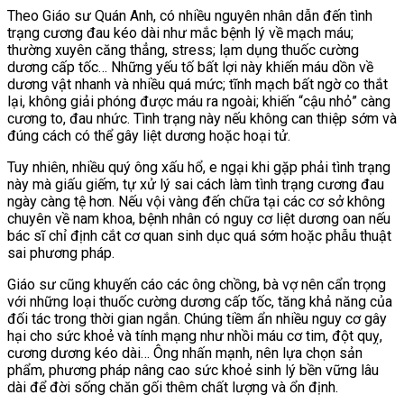
Theo Giáo sư Quán Anh, có nhiều nguyên nhân dẫn đến tình
trạng cương đau kéo dài như mắc bệnh lý về mạch máu;
thường xuyên căng thẳng, stress; lạm dụng thuốc cường
dương cấp tốc… Những yếu tố bất lợi này khiến máu dồn về
dương vật nhanh và nhiều quá mức; tĩnh mạch bất ngờ co thắt
lại, không giải phóng được máu ra ngoài; khiến “cậu nhỏ” càng
cương to, đau nhức. Tình trạng này nếu không can thiệp sớm và
đúng cách có thể gây liệt dương hoặc hoại tử.
Tuy nhiên, nhiều quý ông xấu hổ, e ngại khi gặp phải tình trạng
này mà giấu giếm, tự xử lý sai cách làm tình trạng cương đau
ngày càng tệ hơn. Nếu vội vàng đến chữa tại các cơ sở không
chuyên về nam khoa, bệnh nhân có nguy cơ liệt dương oan nếu
bác sĩ chỉ định cắt cơ quan sinh dục quá sớm hoặc phẫu thuật
sai phương pháp.
Giáo sư cũng khuyến cáo các ông chồng, bà vợ nên cẩn trọng
với những loại thuốc cường dương cấp tốc, tăng khả năng của
đối tác trong thời gian ngắn. Chúng tiềm ẩn nhiều nguy cơ gây
hại cho sức khoẻ và tính mạng như nhồi máu cơ tim, đột quỵ,
cương dương kéo dài… Ông nhấn mạnh, nên lựa chọn sản
phẩm, phương pháp nâng cao sức khoẻ sinh lý bền vững lâu
dài để đời sống chăn gối thêm chất lượng và ổn định.