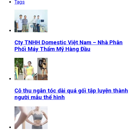
Tags
Cty TNHH Domestic Việt Nam – Nhà Phân
Phối Máy Thẩm Mỹ Hàng Đầu
Cô thu ngân tóc dài quá gối tập luyện thành
người mẫu thể hình