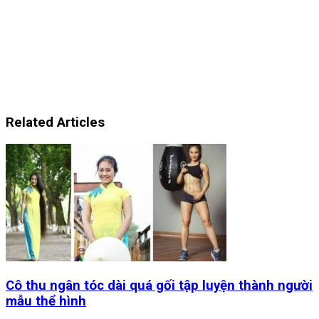
Related Articles
Cô thu ngân tóc dài quá gối tập luyện thành người
mẫu thể hình