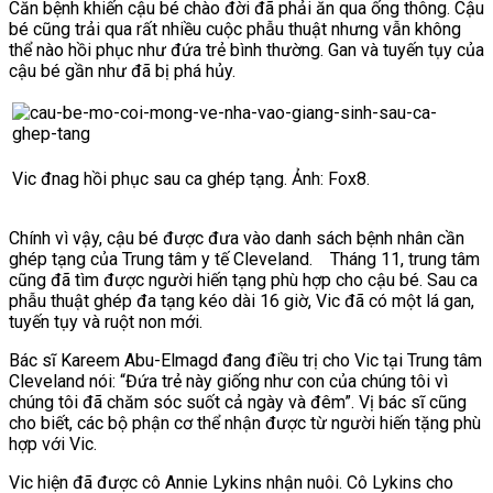
Căn bệnh khiến cậu bé chào đời đã phải ăn qua ống thông. Cậu
bé cũng trải qua rất nhiều cuộc phẫu thuật nhưng vẫn không
thể nào hồi phục như đứa trẻ bình thường. Gan và tuyến tụy của
cậu bé gần như đã bị phá hủy.
Vic đnag hồi phục sau ca ghép tạng. Ảnh: Fox8.
Chính vì vậy, cậu bé được đưa vào danh sách bệnh nhân cần
ghép tạng của Trung tâm y tế Cleveland. T
háng 11, trung tâm
cũng đã tìm được người hiến tạng phù hợp cho cậu bé.
Sau ca
phẫu thuật ghép đa tạng kéo dài 16 giờ, Vic đã có một lá gan,
tuyến tụy và ruột non mới.
Bác sĩ Kareem Abu-Elmagd đang điều trị cho Vic tại Trung tâm
Cleveland nói: “Đứa trẻ này giống như con của chúng tôi vì
chúng tôi đã chăm sóc suốt cả ngày và đêm”. Vị bác sĩ cũng
cho biết,
các bộ phận cơ thể nhận được từ người hiến tặng phù
hợp với Vic.
Vic hiện đã được cô Annie Lykins nhận nuôi. Cô Lykins cho