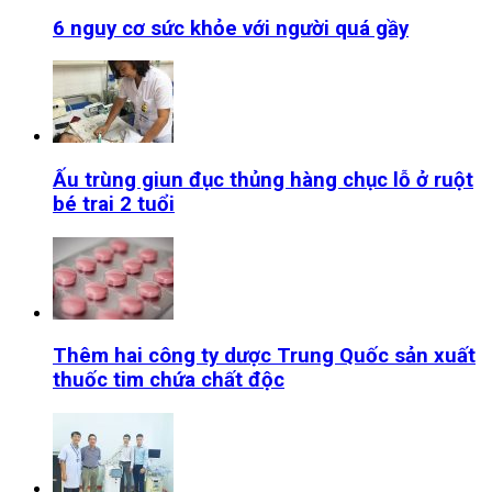
6 nguy cơ sức khỏe với người quá gầy
Ấu trùng giun đục thủng hàng chục lỗ ở ruột
bé trai 2 tuổi
Thêm hai công ty dược Trung Quốc sản xuất
thuốc tim chứa chất độc