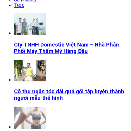
Tags
Cty TNHH Domestic Việt Nam – Nhà Phân
Phối Máy Thẩm Mỹ Hàng Đầu
Cô thu ngân tóc dài quá gối tập luyện thành
người mẫu thể hình