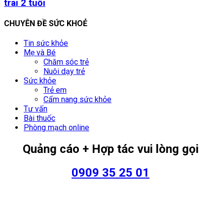
trai 2 tuổi
CHUYÊN ĐỀ SỨC KHOẺ
Tin sức khỏe
Mẹ và Bé
Chăm sóc trẻ
Nuôi dạy trẻ
Sức khỏe
Trẻ em
Cẩm nang sức khỏe
Tư vấn
Bài thuốc
Phòng mạch online
Quảng cáo + Hợp tác vui lòng gọi
0909 35 25 01