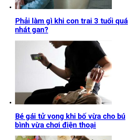
Phải làm gì khi con trai 3 tuổi quá
nhát gan?
Bé gái tử vong khi bố vừa cho bú
bình vừa chơi điện thoại