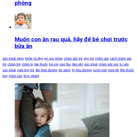
phòng
Muốn con ăn rau quả, hãy để bé chơi trước
bữa ăn
sức khoẻ vàng
khỏe và đẹp
tin sức khỏe
chăm sóc trẻ
dạy trẻ
chăm sóc
cách chăm sóc
trẻ
chăm trẻ
chăm lo
bài thuốc
trẻ em
ung thư
béo phì
sức khoẻ
chăm sóc con
tư vấn
sức khoẻ
nuôi dạy trẻ
đái tháo đường
ăn sáng
trị tiểu đường
nước mát
mùa hè
Bài thuốc
hay
giảm cân
thực phẩm