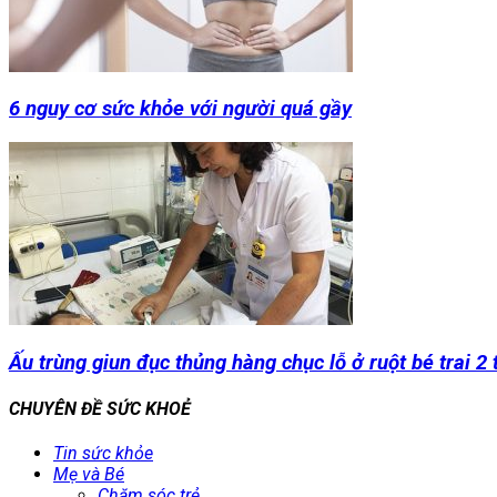
6 nguy cơ sức khỏe với người quá gầy
Ấu trùng giun đục thủng hàng chục lỗ ở ruột bé trai 2 
CHUYÊN ĐỀ SỨC KHOẺ
Tin sức khỏe
Mẹ và Bé
Chăm sóc trẻ