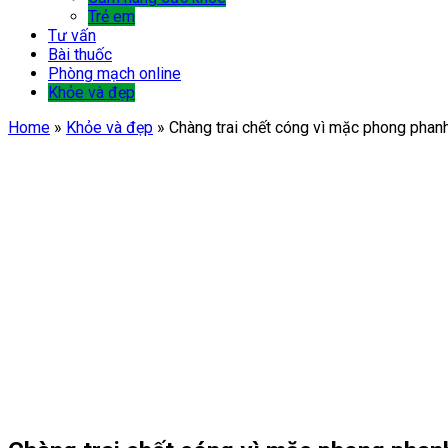
Trẻ em
Tư vấn
Bài thuốc
Phòng mạch online
Khỏe và đẹp
Home
»
Khỏe và đẹp
»
Chàng trai chết cóng vì mặc phong pha