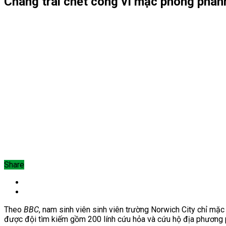
Chàng trai chết cóng vì mặc phong pha
Share
Theo
BBC
, nam sinh viên sinh viên trường Norwich City chỉ mặ
được đội tìm kiếm gồm 200 lính cứu hỏa và cứu hộ địa phương p