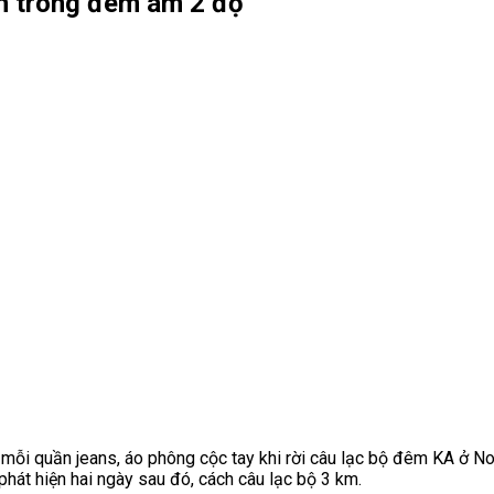
nh trong đêm âm 2 độ
c mỗi quần jeans, áo phông cộc tay khi rời câu lạc bộ đêm KA ở
hát hiện hai ngày sau đó, cách câu lạc bộ 3 km.