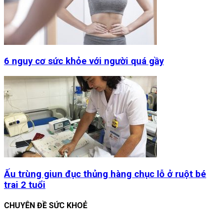
6 nguy cơ sức khỏe với người quá gầy
Ấu trùng giun đục thủng hàng chục lỗ ở ruột bé
trai 2 tuổi
CHUYÊN ĐỀ SỨC KHOẺ