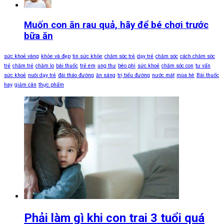
Muốn con ăn rau quả, hãy để bé chơi trước
bữa ăn
sức khoẻ vàng
khỏe và đẹp
tin sức khỏe
chăm sóc trẻ
dạy trẻ
chăm sóc
cách chăm sóc
trẻ
chăm trẻ
chăm lo
bài thuốc
trẻ em
ung thư
béo phì
sức khoẻ
chăm sóc con
tư vấn
sức khoẻ
nuôi dạy trẻ
đái tháo đường
ăn sáng
trị tiểu đường
nước mát
mùa hè
Bài thuốc
hay
giảm cân
thực phẩm
Phải làm gì khi con trai 3 tuổi quá