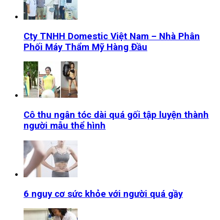
Cty TNHH Domestic Việt Nam – Nhà Phân
Phối Máy Thẩm Mỹ Hàng Đầu
Cô thu ngân tóc dài quá gối tập luyện thành
người mẫu thể hình
6 nguy cơ sức khỏe với người quá gầy