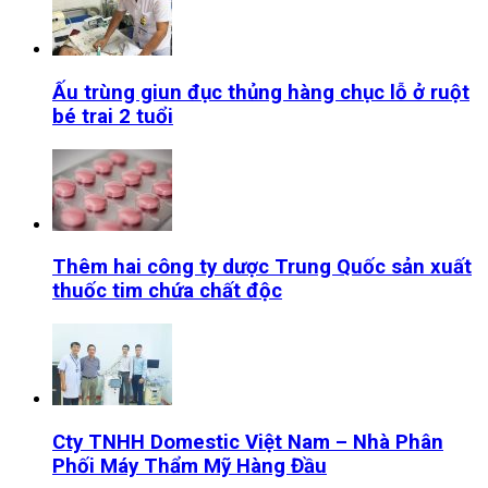
Ấu trùng giun đục thủng hàng chục lỗ ở ruột
bé trai 2 tuổi
Thêm hai công ty dược Trung Quốc sản xuất
thuốc tim chứa chất độc
Cty TNHH Domestic Việt Nam – Nhà Phân
Phối Máy Thẩm Mỹ Hàng Đầu