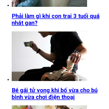
Phải làm gì khi con trai 3 tuổi quá
nhát gan?
Bé gái tử vong khi bố vừa cho bú
bình vừa chơi điện thoại