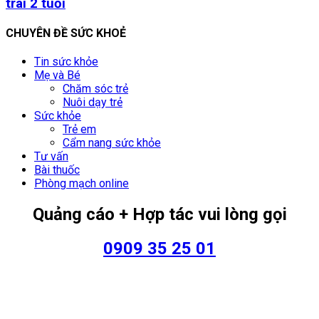
trai 2 tuổi
CHUYÊN ĐỀ SỨC KHOẺ
Tin sức khỏe
Mẹ và Bé
Chăm sóc trẻ
Nuôi dạy trẻ
Sức khỏe
Trẻ em
Cẩm nang sức khỏe
Tư vấn
Bài thuốc
Phòng mạch online
Quảng cáo + Hợp tác vui lòng gọi
0909 35 25 01