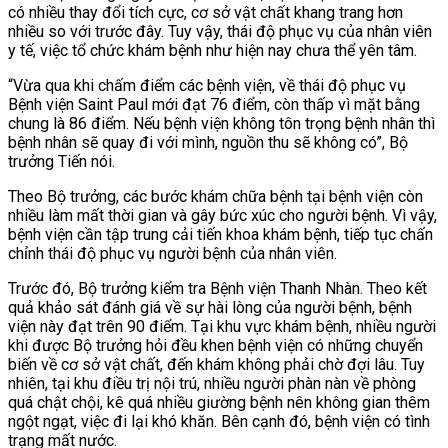
có nhiều thay đổi tích cực, cơ sở vật chất khang trang hơn
nhiều so với trước đây. Tuy vậy, thái độ phục vụ của nhân viên
y tế, việc tổ chức khám bệnh như hiện nay chưa thể yên tâm.
“Vừa qua khi chấm điểm các bệnh viện, về thái độ phục vụ
Bệnh viện Saint Paul mới đạt 76 điểm, còn thấp vì mặt bằng
chung là 86 điểm. Nếu bệnh viện không tôn trọng bệnh nhân thì
bệnh nhân sẽ quay đi với mình, nguồn thu sẽ không có”, Bộ
trưởng Tiến nói.
Theo Bộ trưởng, các bước khám chữa bệnh tại bệnh viện còn
nhiều làm mất thời gian và gây bức xúc cho người bệnh. Vì vậy,
bệnh viện cần tập trung cải tiến khoa khám bệnh, tiếp tục chấn
chỉnh thái độ phục vụ người bệnh của nhân viên.
Trước đó, Bộ trưởng kiểm tra Bệnh viện Thanh Nhàn. Theo kết
quả khảo sát đánh giá về sự hài lòng của người bệnh, bệnh
viện này đạt trên 90 điểm. Tại khu vực khám bệnh, nhiều người
khi được Bộ trưởng hỏi đều khen bệnh viện có những chuyển
biến về cơ sở vật chất, đến khám không phải chờ đợi lâu. Tuy
nhiên, tại khu điều trị nội trú, nhiều người phàn nàn về phòng
quá chật chội, kê quá nhiều giường bệnh nên không gian thêm
ngột ngạt, việc đi lại khó khăn. Bên cạnh đó, bệnh viện có tình
trạng mất nước.