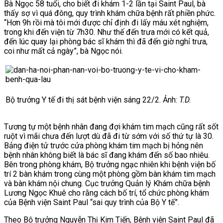
Bà Ngọc 58 tuổi, cho biết đi khám 1-2 lần tại Saint Paul, bà
thấy sợ vì quá đông, quy trình khám chữa bệnh rất phiền phức.
“Hơn 9h rồi mà tôi mới được chỉ định đi lấy máu xét nghiệm,
trong khi đến viện từ 7h30. Như thế đến trưa mới có kết quả,
đến lúc quay lại phòng bác sĩ khám thì đã đến giờ nghỉ trưa,
coi như mất cả ngày”, bà Ngọc nói.
Bộ trưởng Y tế đi thị sát bệnh viện sáng 22/2. Ảnh:
T.D.
Tương tự một bệnh nhân đang đợi khám tim mạch cũng rất sốt
ruột vì mãi chưa đến lượt dù đã đi từ sớm với số thứ tự là 30.
Bảng điện tử trước cửa phòng khám tim mạch bị hỏng nên
bệnh nhân không biết là bác sĩ đang khám đến số bao nhiêu.
B
ên trong phòng khám, Bộ trưởng ngạc nhiên khi bệnh viện bố
trí 2 bàn khám trong cùng một phòng gồm bàn khám tim mạch
và bàn khám nội chung. Cục trưởng Quản lý Khám chữa bệnh
Lương Ngọc Khuê cho rằng cách bố trí, tổ chức phòng khám
của Bệnh viện Saint Paul “sai quy trình của Bộ Y tế”.
Theo Bộ trưởng Nguyễn Thị Kim Tiến, Bệnh viện Saint Paul đã