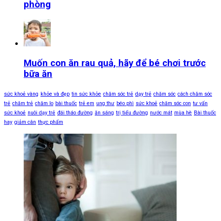
phòng
Muốn con ăn rau quả, hãy để bé chơi trước
bữa ăn
sức khoẻ vàng
khỏe và đẹp
tin sức khỏe
chăm sóc trẻ
dạy trẻ
chăm sóc
cách chăm sóc
trẻ
chăm trẻ
chăm lo
bài thuốc
trẻ em
ung thư
béo phì
sức khoẻ
chăm sóc con
tư vấn
sức khoẻ
nuôi dạy trẻ
đái tháo đường
ăn sáng
trị tiểu đường
nước mát
mùa hè
Bài thuốc
hay
giảm cân
thực phẩm