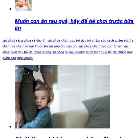
Muốn con ăn rau quả, hãy để bé chơi trước bữa
ăn
sức khoẻ vàng
khỏe và đẹp
tin sức khỏe
chăm sóc trẻ
dạy trẻ
chăm sóc
cách chăm sóc trẻ
chăm trẻ
chăm lo
bài thuốc
trẻ em
ung thư
béo phì
sức khoẻ
chăm sóc con
tư vấn sức
khoẻ
nuôi dạy trẻ
đái tháo đường
ăn sáng
trị tiểu đường
nước mát
mùa hè
Bài thuốc hay
giảm cân
thực phẩm