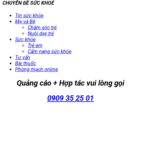
CHUYÊN ĐỀ SỨC KHOẺ
Tin sức khỏe
Mẹ và Bé
Chăm sóc trẻ
Nuôi dạy trẻ
Sức khỏe
Trẻ em
Cẩm nang sức khỏe
Tư vấn
Bài thuốc
Phòng mạch online
Quảng cáo + Hợp tác vui lòng gọi
0909 35 25 01