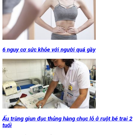
6 nguy cơ sức khỏe với người quá gầy
Ấu trùng giun đục thủng hàng chục lỗ ở ruột bé trai 2
tuổi