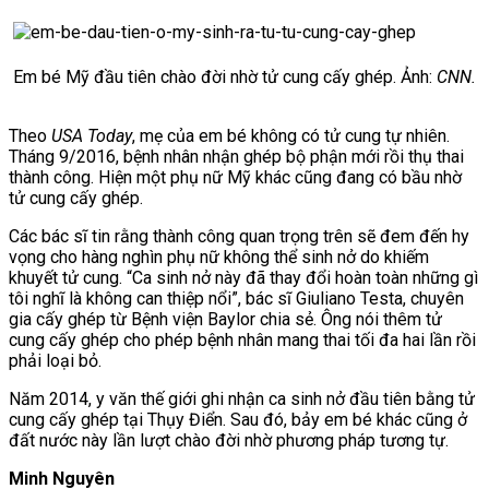
Em bé Mỹ đầu tiên chào đời nhờ tử cung cấy ghép. Ảnh:
CNN.
Theo
USA Today
, mẹ của em bé không có tử cung tự nhiên.
Tháng 9/2016, bệnh nhân nhận ghép bộ phận mới rồi thụ thai
thành công. Hiện một phụ nữ Mỹ khác cũng đang có bầu nhờ
tử cung cấy ghép.
Các bác sĩ tin rằng thành công quan trọng trên sẽ đem đến hy
vọng cho hàng nghìn phụ nữ không thể sinh nở do khiếm
khuyết tử cung. “Ca sinh nở này đã thay đổi hoàn toàn những gì
tôi nghĩ là không can thiệp nổi”,
bác sĩ Giuliano Testa, chuyên
gia cấy ghép từ Bệnh viện Baylor chia sẻ. Ông nói thêm tử
cung cấy ghép cho phép bệnh nhân mang thai tối đa hai lần rồi
phải loại bỏ.
Năm 2014, y văn thế giới ghi nhận ca sinh nở đầu tiên bằng tử
cung cấy ghép tại Thụy Điển. Sau đó, bảy em bé khác cũng ở
đất nước này lần lượt chào đời nhờ phương pháp tương tự.
Minh Nguyên