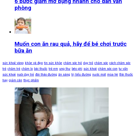
6 bước giảm mỡ bụng nhanh cho dân văn
phòng
Muốn con ăn rau quả, hãy để bé chơi trước
bữa ăn
sức khoẻ vàng
khỏe và đẹp
tin sức khỏe
chăm sóc trẻ
dạy trẻ
chăm sóc
cách chăm sóc
trẻ
chăm trẻ
chăm lo
bài thuốc
trẻ em
ung thư
béo phì
sức khoẻ
chăm sóc con
tư vấn
sức khoẻ
nuôi dạy trẻ
đái tháo đường
ăn sáng
trị tiểu đường
nước mát
mùa hè
Bài thuốc
hay
giảm cân
thực phẩm