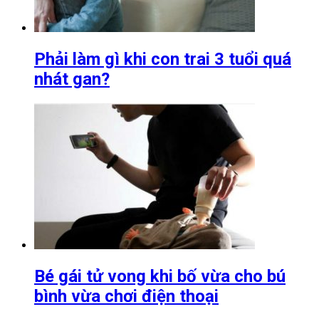
Phải làm gì khi con trai 3 tuổi quá
nhát gan?
Bé gái tử vong khi bố vừa cho bú
bình vừa chơi điện thoại