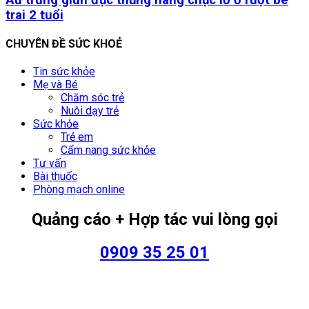
trai 2 tuổi
CHUYÊN ĐỀ SỨC KHOẺ
Tin sức khỏe
Mẹ và Bé
Chăm sóc trẻ
Nuôi dạy trẻ
Sức khỏe
Trẻ em
Cẩm nang sức khỏe
Tư vấn
Bài thuốc
Phòng mạch online
Quảng cáo + Hợp tác vui lòng gọi
0909 35 25 01