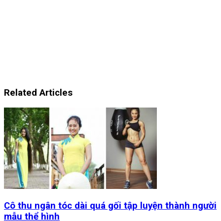
Related Articles
Cô thu ngân tóc dài quá gối tập luyện thành người
mẫu thể hình