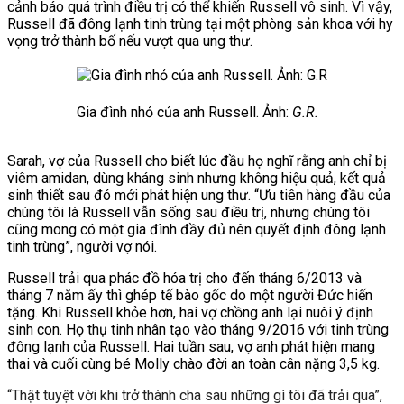
cảnh báo quá trình điều trị có thể khiến Russell vô sinh. Vì vậy,
Russell đã đông lạnh tinh trùng tại một phòng sản khoa với hy
vọng trở thành bố nếu vượt qua ung thư.
Gia đình nhỏ của anh Russell. Ảnh:
G.R.
Sarah, vợ của Russell cho biết lúc đầu họ nghĩ rằng anh chỉ
bị
viêm amidan, dùng kháng sinh nhưng không hiệu quả, kết quả
sinh thiết sau đó mới ph
át hiện ung thư. “Ưu tiên hàng đầu của
chúng tôi là Russell vẫn sống sau điều trị, nhưng chúng tôi
cũng mong có một gia đình đầy đủ nên quyết định đông lạnh
tinh trùng”, người vợ nói.
Russell trải qua phác đồ hóa trị cho đến tháng 6/2013 và
tháng 7 năm ấy thì ghép tế bào gốc do một người Đức hiến
tặng. Khi Russell khỏe hơn, hai vợ chồng anh lại nuôi ý định
sinh con.
Họ thụ tinh nhân tạo vào tháng 9/2016 với tinh trùng
đông lạnh của Russell. Hai tuần sau, vợ anh phát hiện mang
thai và cuối cùng bé Molly chào đời an toàn cân nặng 3,5 kg.
“Thật tuyệt vời khi trở thành cha sau những gì tôi đã trải qua”,