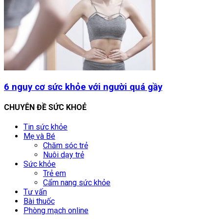
6 nguy cơ sức khỏe với người quá gầy
CHUYÊN ĐỀ SỨC KHOẺ
Tin sức khỏe
Mẹ và Bé
Chăm sóc trẻ
Nuôi dạy trẻ
Sức khỏe
Trẻ em
Cẩm nang sức khỏe
Tư vấn
Bài thuốc
Phòng mạch online