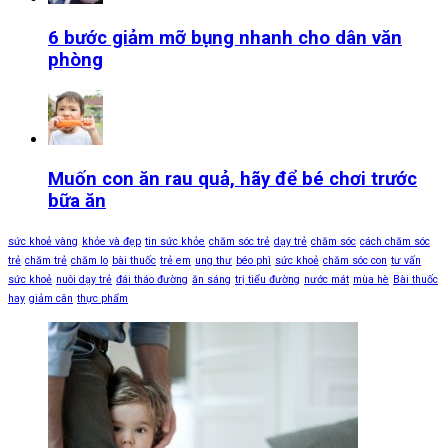
6 bước giảm mỡ bụng nhanh cho dân văn
phòng
Muốn con ăn rau quả, hãy để bé chơi trước
bữa ăn
sức khoẻ vàng
khỏe và đẹp
tin sức khỏe
chăm sóc trẻ
dạy trẻ
chăm sóc
cách chăm sóc
trẻ
chăm trẻ
chăm lo
bài thuốc
trẻ em
ung thư
béo phì
sức khoẻ
chăm sóc con
tư vấn
sức khoẻ
nuôi dạy trẻ
đái tháo đường
ăn sáng
trị tiểu đường
nước mát
mùa hè
Bài thuốc
hay
giảm cân
thực phẩm