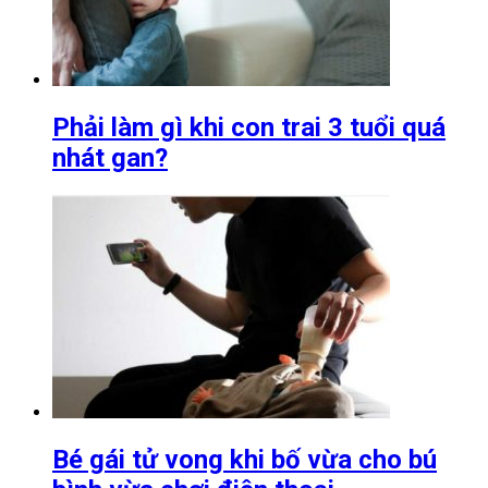
Phải làm gì khi con trai 3 tuổi quá
nhát gan?
Bé gái tử vong khi bố vừa cho bú