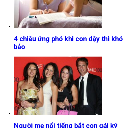
4 chiêu ứng phó khi con dậy thì khó
bảo
Người mẹ nổi tiếng bắt con gái ký