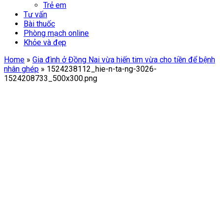
Trẻ em
Tư vấn
Bài thuốc
Phòng mạch online
Khỏe và đẹp
Home
»
Gia đình ở Đồng Nai vừa hiến tim vừa cho tiền để bệnh
nhân ghép
»
1524238112_hie-n-ta-ng-3026-
1524208733_500x300.png