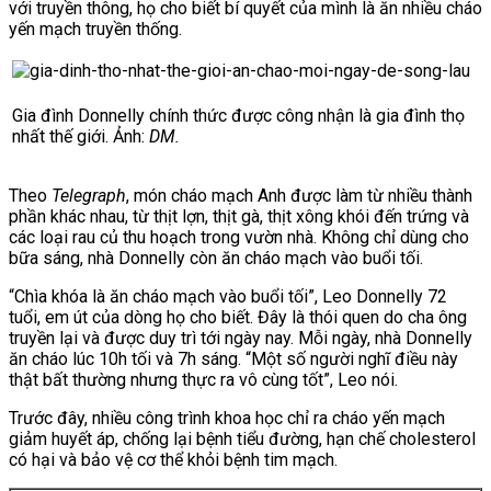
với truyền thông, họ cho biết bí quyết của mình là ăn nhiều cháo
yến mạch truyền thống.
Gia đình Donnelly chính thức được công nhận là gia đình thọ
nhất thế giới. Ảnh:
DM.
Theo
Telegraph
, món cháo mạch Anh được làm từ nhiều thành
phần khác nhau, từ thịt lợn, thịt gà, thịt xông khói đến trứng và
các loại rau củ thu hoạch trong vườn nhà. Không chỉ dùng cho
bữa sáng, nhà Donnelly còn ăn cháo mạch vào buổi tối.
“Chìa khóa là ăn cháo mạch vào buổi tối”, Leo Donnelly 72
tuổi, em út của dòng họ cho biết. Đây là thói quen do cha ông
truyền lại và được duy trì tới ngày nay. Mỗi ngày, nhà Donnelly
ăn cháo lúc 10h tối và 7h sáng. “Một số người nghĩ điều này
thật bất thường nhưng thực ra vô cùng tốt”, Leo nói.
Trước đây, nhiều công trình khoa học chỉ ra cháo yến mạch
giảm huyết áp, chống lại bệnh tiểu đường, hạn chế cholesterol
có hại và bảo vệ cơ thể khỏi bệnh tim mạch.