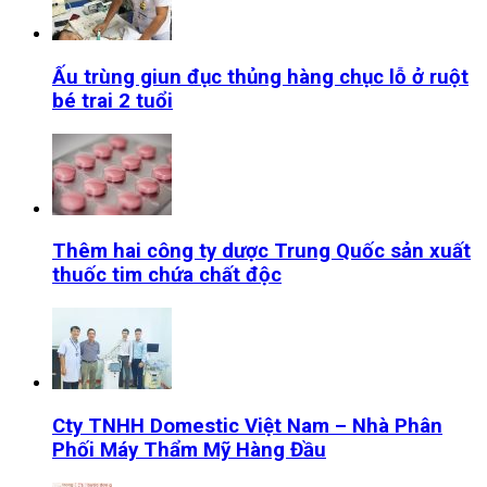
Ấu trùng giun đục thủng hàng chục lỗ ở ruột
bé trai 2 tuổi
Thêm hai công ty dược Trung Quốc sản xuất
thuốc tim chứa chất độc
Cty TNHH Domestic Việt Nam – Nhà Phân
Phối Máy Thẩm Mỹ Hàng Đầu