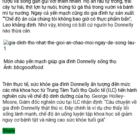
rượu và sống gần gũi với thiên nhiên. Họ ăn rau tự trồng, trái
cây tự hái, thịt lợn tự nuôi, trứng từ gà thả trong vườn và bánh
mì tự nướng. Ngay cả yến mạch cũng do gia đình tự sản xuất.
“
“Chế độ ăn của chúng tôi không bao giờ có thực phẩm bẩn”,
Leo khẳng định.
Nhờ vậy, không có bất cứ người họ Donnelly
nào thừa cân.
Món cháo yến mạch giúp gia đình Donnelly sống thọ.
Ảnh:
bbcgoodfood.
Trên thực tế, sức khỏe gia đình Donnelly ấn tượng đến mức
các nhà khoa học từ Trung Tâm Tuổi thọ Quốc tế (ILC) tiến hành
nghiên cứu về chế độ dinh dưỡng của họ.
George Holley-
Moore, Giám đốc nghiên cứu tại ILC nhận định: “Câu chuyện về
gia đình Donnelly thật thú vị. Đây chính là ví dụ cho thấy lối
sống lành mạnh, chế độ ăn uống luyện tập khoa học sẽ giảm
nguy cơ bệnh tật và nâng cao sức khỏe tuổi già”.
Share