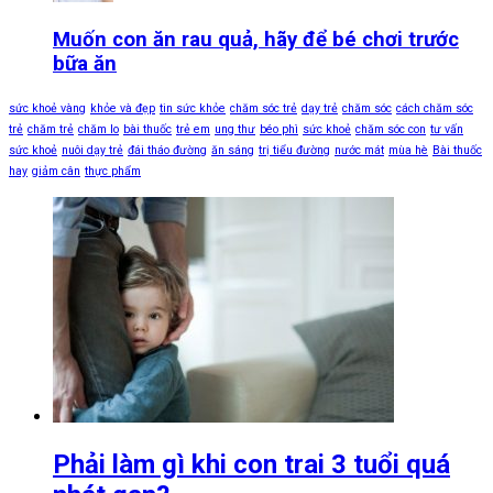
Muốn con ăn rau quả, hãy để bé chơi trước
bữa ăn
sức khoẻ vàng
khỏe và đẹp
tin sức khỏe
chăm sóc trẻ
dạy trẻ
chăm sóc
cách chăm sóc
trẻ
chăm trẻ
chăm lo
bài thuốc
trẻ em
ung thư
béo phì
sức khoẻ
chăm sóc con
tư vấn
sức khoẻ
nuôi dạy trẻ
đái tháo đường
ăn sáng
trị tiểu đường
nước mát
mùa hè
Bài thuốc
hay
giảm cân
thực phẩm
Phải làm gì khi con trai 3 tuổi quá