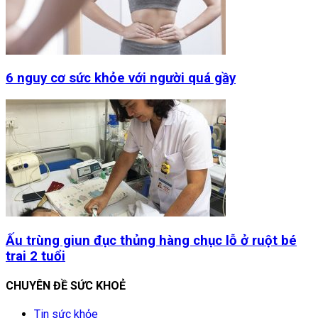
6 nguy cơ sức khỏe với người quá gầy
Ấu trùng giun đục thủng hàng chục lỗ ở ruột bé
trai 2 tuổi
CHUYÊN ĐỀ SỨC KHOẺ
Tin sức khỏe