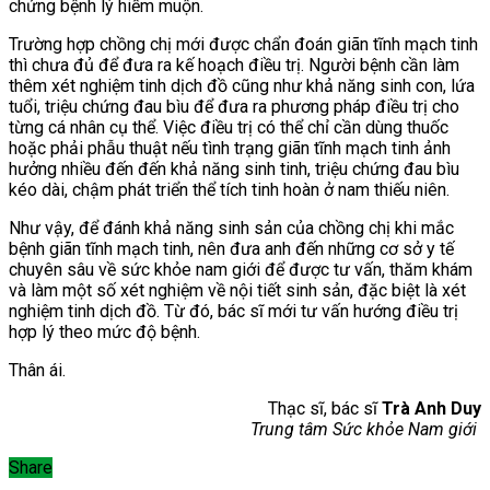
chứng bệnh lý hiếm muộn.
Trường hợp chồng chị mới được chẩn đoán giãn tĩnh mạch tinh
thì chưa đủ để đưa ra kế hoạch điều trị. Người bệnh cần làm
thêm xét nghiệm tinh dịch đồ cũng như khả năng sinh con, lứa
tuổi, triệu chứng đau bìu để đưa ra phương pháp điều trị cho
từng cá nhân cụ thể. Việc điều trị có thể chỉ cần dùng thuốc
hoặc phải phẫu thuật nếu tình trạng giãn tĩnh mạch tinh ảnh
hưởng nhiều đến đến khả năng sinh tinh, triệu chứng đau bìu
kéo dài, chậm phát triển thể tích tinh hoàn ở nam thiếu niên.
Như vậy, để đánh khả năng sinh sản của chồng chị khi mắc
bệnh giãn tĩnh mạch tinh, nên đưa anh đến những cơ sở y tế
chuyên sâu về sức khỏe nam giới để được tư vấn, thăm khám
và làm một số xét nghiệm về nội tiết sinh sản, đặc biệt là xét
nghiệm tinh dịch đồ. Từ đó, bác sĩ mới tư vấn hướng điều trị
hợp lý theo mức độ bệnh.
Thân ái.
Thạc sĩ, bác sĩ
Trà Anh Duy
Trung tâm Sức khỏe Nam giới
Share