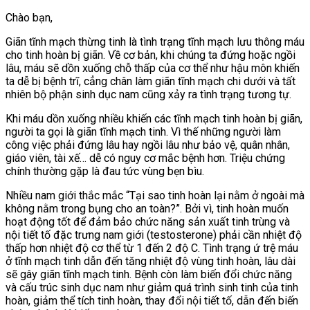
Chào bạn,
Giãn tĩnh mạch thừng tinh là tình trạng tĩnh mạch lưu thông máu
cho tinh hoàn bị giãn. Về cơ bản, khi chúng ta đứng hoặc ngồi
lâu, máu sẽ dồn xuống chỗ thấp của cơ thể như hậu môn khiến
ta dễ bị bệnh trĩ, cẳng chân làm giãn tĩnh mạch chi dưới và tất
nhiên bộ phận sinh dục nam cũng xảy ra tình trạng tương tự.
Khi máu dồn xuống nhiều khiến các tĩnh mạch tinh hoàn bị giãn,
người ta gọi là giãn tĩnh mạch tinh. Vì thế những người làm
công việc phải đứng lâu hay ngồi lâu như bảo vệ, quân nhân,
giáo viên, tài xế… dễ có nguy cơ mắc bệnh hơn. Triệu chứng
chính thường gặp là đau tức vùng bẹn bìu.
Nhiều nam giới thắc mắc “Tại sao tinh hoàn lại nằm ở ngoài mà
không nằm trong bụng cho an toàn?”. Bởi vì, tinh hoàn muốn
hoạt động tốt để đảm bảo chức năng sản xuất tinh trùng và
nội tiết tố đặc trưng nam giới (testosterone) phải cần nhiệt độ
thấp hơn nhiệt độ cơ thể từ 1 đến 2 độ C. Tình trạng ứ trệ máu
ở tĩnh mạch tinh dẫn đến tăng nhiệt độ vùng tinh hoàn, lâu dài
sẽ gây giãn tĩnh mạch tinh. Bệnh còn làm biến đổi chức năng
và cấu trúc sinh dục nam như giảm quá trình sinh tinh của tinh
hoàn, giảm thể tích tinh hoàn, thay đổi nội tiết tố, dẫn đến biến