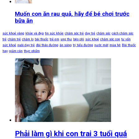
Muốn con ăn rau quả, hãy để bé chơi trước
bữa ăn
sức khoẻ vàng
khỏe và đẹp
tin sức khỏe
chăm sóc trẻ
dạy trẻ
chăm sóc
cách chăm sóc
trẻ
chăm trẻ
chăm lo
bài thuốc
trẻ em
ung thư
béo phì
sức khoẻ
chăm sóc con
tư vấn
sức khoẻ
nuôi dạy trẻ
đái tháo đường
ăn sáng
trị tiểu đường
nước mát
mùa hè
Bài thuốc
hay
giảm cân
thực phẩm
Phải làm gì khi con trai 3 tuổi quá