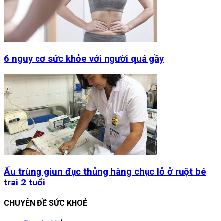
6 nguy cơ sức khỏe với người quá gầy
Ấu trùng giun đục thủng hàng chục lỗ ở ruột bé
trai 2 tuổi
CHUYÊN ĐỀ SỨC KHOẺ